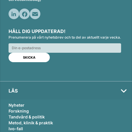
L
F
E
i
a
m
HÅLL DIG UPPDATERAD!
n
c
a
Prenumerera på vårt nyhetsbrev och ta del av aktuellt varje vecka.
k
e
i
e
b
l
d
o
I
o
n
k
LÄS
Nyheter
Forskning
Tandvård & politik
Metod, klinik & praktik
Ivo-fall