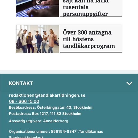
sajt kan ha läckt
tusentals
personuppgifter
Över 300 antagna
till höstens
tandläkarprogram
KONTAKT
redaktionen@tandlakartidningen.se
08 - 666 15 00
Besöksadress: Österlånggatan 43, Stockholm
Postadress: Box 1217, 111 82 Stockholm
Ansvarig utgivare: Anna Norberg
Organisationsnummer: 556154-8347 (Tandläkarnas
Serviceaktiebolag)