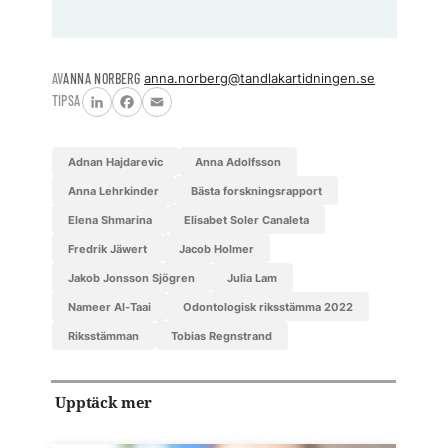
AV
ANNA NORBERG
anna.norberg@tandlakartidningen.se
TIPSA
LinkedIn
Facebook
Email
Adnan Hajdarevic
Anna Adolfsson
Anna Lehrkinder
bästa forskningsrapport
Elena Shmarina
Elisabet Soler Canaleta
Fredrik Jäwert
Jacob Holmer
Jakob Jonsson Sjögren
Julia Lam
Nameer Al-Taai
Odontologisk riksstämma 2022
riksstämman
Tobias Regnstrand
Upptäck mer