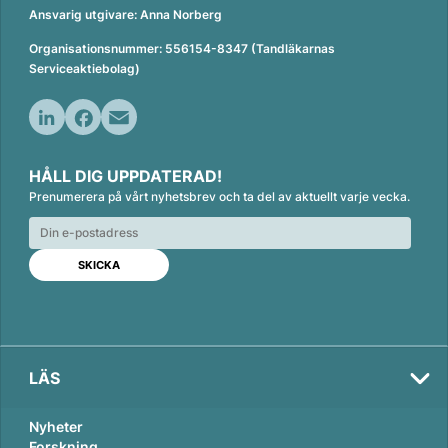
Ansvarig utgivare: Anna Norberg
Organisationsnummer: 556154-8347 (Tandläkarnas
Serviceaktiebolag)
L
F
E
i
a
m
HÅLL DIG UPPDATERAD!
n
c
a
Prenumerera på vårt nyhetsbrev och ta del av aktuellt varje vecka.
k
e
i
e
b
l
d
o
I
o
n
k
LÄS
Nyheter
Forskning