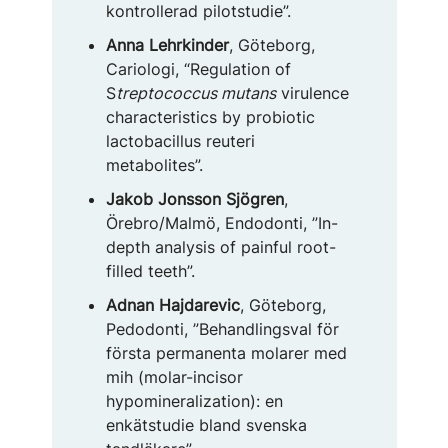
kontrollerad pilotstudie”.
Anna Lehrkinder
, Göteborg,
Cariologi, “Regulation of
S
treptococcus mutans
virulence
characteristics by probiotic
lactobacillus reuteri
metabolites”.
Jakob Jonsson Sjögren
,
Örebro/Malmö, Endodonti, ”In-
depth analysis of painful root-
filled teeth”.
Adnan Hajdarevic
, Göteborg,
Pedodonti, ”Behandlingsval för
första permanenta molarer med
mih (molar-incisor
hypomineralization): en
enkätstudie bland svenska