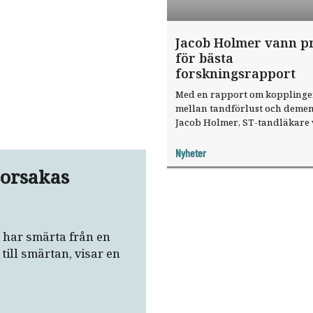
Jacob Holmer vann pr
för bästa
forskningsrapport
Med en rapport om koppling
mellan tandförlust och demen
Jacob Holmer, ST-tandläkare 
Karolinska institutet, hem pris
bästa forskningsrapport vid å
Nyheter
odontologiska riksstämma.
 orsakas
 har smärta från en
till smärtan, visar en