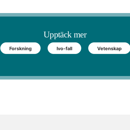
Upptäck mer
Forskning
Ivo-fall
Vetenskap