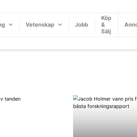
Köp
ng
Vetenskap
Jobb
&
Ann
Sälj