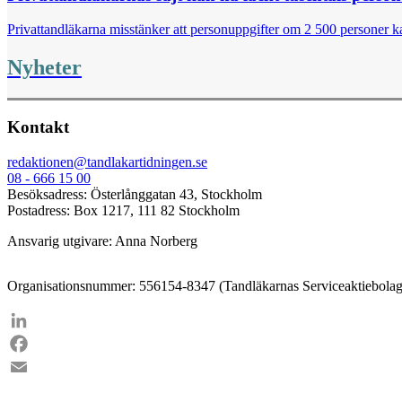
Privattandläkarna misstänker att personuppgifter om 2 500 personer kan
Nyheter
Kontakt
redaktionen@tandlakartidningen.se
08 - 666 15 00
Besöksadress: Österlånggatan 43, Stockholm
Postadress: Box 1217, 111 82 Stockholm
Ansvarig utgivare: Anna Norberg
Organisationsnummer: 556154-8347 (Tandläkarnas Serviceaktiebolag
LinkedIn
Facebook
Email