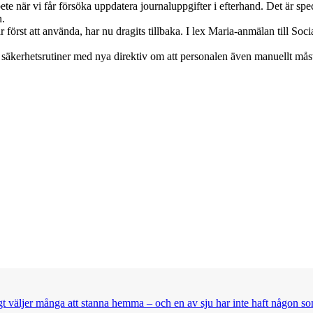
rbete när vi får försöka uppdatera journaluppgifter i efterhand. Det är s
n.
t att använda, har nu dragits tillbaka. I lex Maria-anmälan till Social
a säkerhetsrutiner med nya direktiv om att personalen även manuellt må
t väljer många att stanna hemma – och en av sju har inte haft någon so