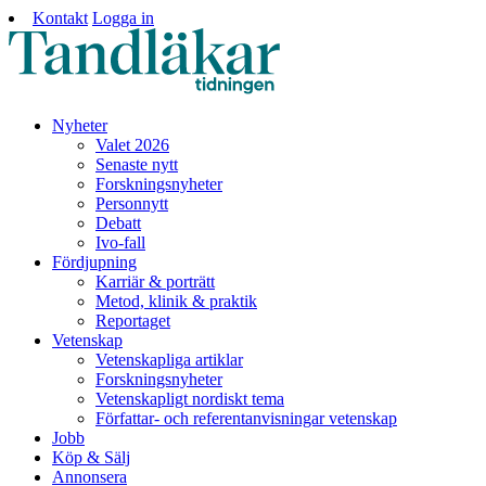
Kontakt
Logga in
Nyheter
Valet 2026
Senaste nytt
Forskningsnyheter
Personnytt
Debatt
Ivo-fall
Fördjupning
Karriär & porträtt
Metod, klinik & praktik
Reportaget
Vetenskap
Vetenskapliga artiklar
Forskningsnyheter
Vetenskapligt nordiskt tema
Författar- och referentanvisningar vetenskap
Jobb
Köp & Sälj
Annonsera