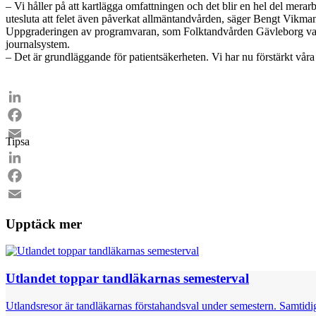
– Vi håller på att kartlägga omfattningen och det blir en hel del mera
utesluta att felet även påverkat allmäntandvården, säger Bengt Vikma
Uppgraderingen av programvaran, som Folktandvården Gävleborg var förs
journalsystem.
– Det är grundläggande för patientsäkerheten. Vi har nu förstärkt vår
LinkedIn
Facebook
Tipsa
Email
LinkedIn
Facebook
Email
Upptäck mer
Utlandet toppar tandläkarnas semesterval
Utlandsresor är tandläkarnas förstahandsval under semestern. Samtidig