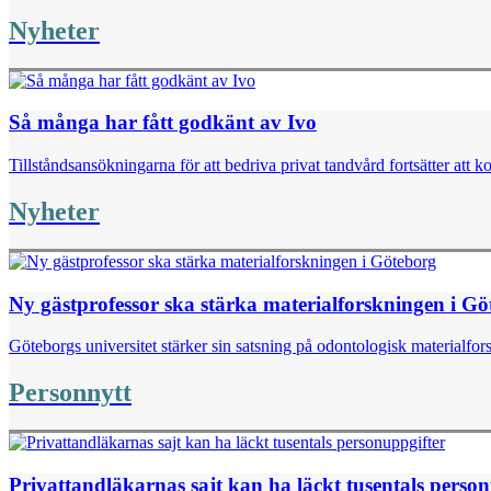
Nyheter
Så många har fått godkänt av Ivo
Tillståndsansökningarna för att bedriva privat tandvård fortsätter att k
Nyheter
Ny gästprofessor ska stärka materialforskningen i G
Göteborgs universitet stärker sin satsning på odontologisk materialfor
Personnytt
Privattandläkarnas sajt kan ha läckt tusentals perso