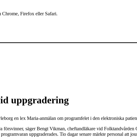
 Chrome, Firefox eller Safari.
vid uppgradering
leborg en lex Maria-anmälan om programfelet i den elektroniska patien
bara försvinner, säger Bengt Vikman, cheftandläkare vid Folktandvården
är programvaran uppgraderades. Tio dagar senare märkte personal att jo