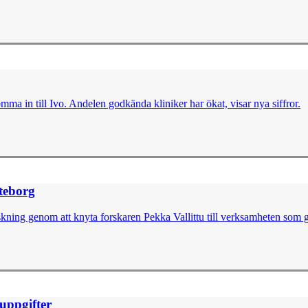
omma in till Ivo. Andelen godkända kliniker har ökat, visar nya siffror.
öteborg
skning genom att knyta forskaren Pekka Vallittu till verksamheten som g
nuppgifter