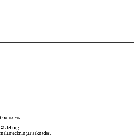
tjournalen.
 Gävleborg.
urnalanteckningar saknades.