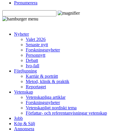
Prenumerera
Nyheter
Valet 2026
Senaste nytt
Forskningsnyheter
Personnytt
Debatt
Ivo-fall
Fördjupning
Karriär & porträtt
Metod, klinik & praktik
Reportaget
Vetenskap
Vetenskapliga artiklar
Forskningsnyheter
Vetenskapligt nordiskt tema
Författar- och referentanvisningar vetenskap
Jobb
Köp & Sälj
Annonsera