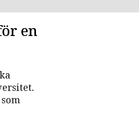
för en
ska
ersitet.
g som