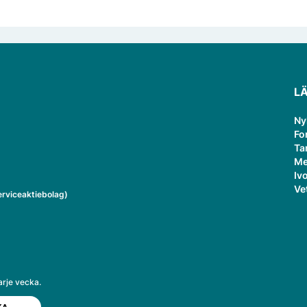
L
Ny
Fo
Ta
Me
Ivo
Ve
rviceaktiebolag)
arje vecka.