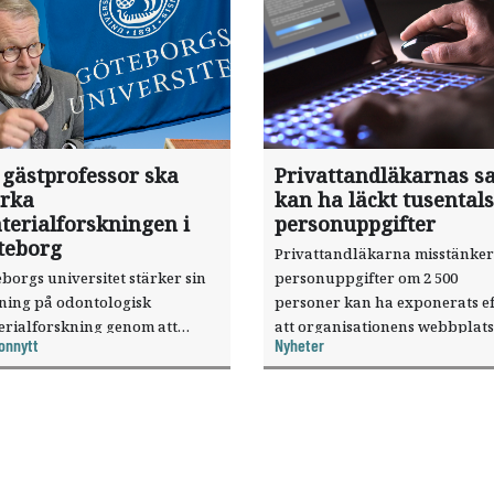
 gästprofessor ska
Privattandläkarnas sa
ärka
kan ha läckt tusentals
terialforskningen i
personuppgifter
teborg
Privattandläkarna misstänker
borgs universitet stärker sin
personuppgifter om 2 500
sning på odontologisk
personer kan ha exponerats ef
erialforskning genom att
att organisationens webbplats
onnytt
Nyheter
a forskaren Pekka Vallittu till
utnyttjats genom en sårbarhet 
ksamheten som gästprofessor.
publiceringsverktyg.