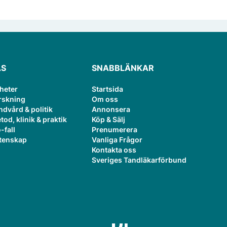
ÄS
SNABBLÄNKAR
heter
Startsida
rskning
Om oss
ndvård & politik
Annonsera
tod, klinik & praktik
Köp & Sälj
-fall
Prenumerera
tenskap
Vanliga Frågor
Kontakta oss
Sveriges Tandläkarförbund