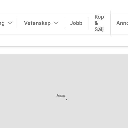
Köp
ng
Vetenskap
Jobb
&
Ann
Sälj
Annons