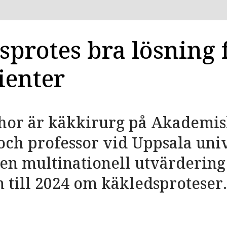
sprotes bra lösning 
ienter
hor är käkkirurg på Akademi
och professor vid Uppsala univ
en multinationell utvärderin
 till 2024 om käkledsproteser.