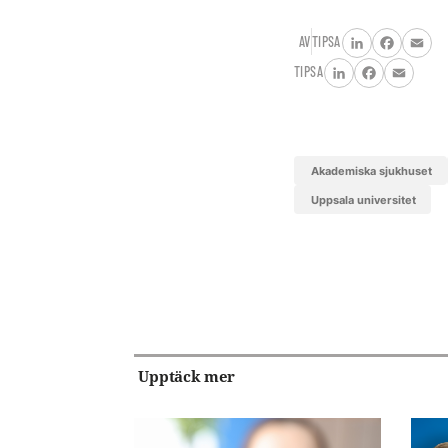
AV
TIPSA
LinkedIn
Facebo
Ema
TIPSA
LinkedIn
Facebook
Email
Akademiska sjukhuset
Uppsala universitet
Upptäck mer