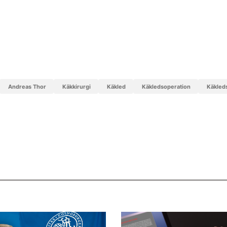
ok
il
Andreas Thor
käkkirurgi
käkled
käkledsoperation
käkle