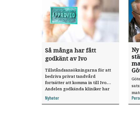
Ny
Så många har fått
st
godkänt av Ivo
ma
Gö
Tillståndsansökningarna för att
bedriva privat tandvård
Göte
fortsätter att komma in till Ivo.
sat
Andelen godkända kliniker har
mat
ökat, visar nya siffror.
Nyheter
Pers
knyt
ver