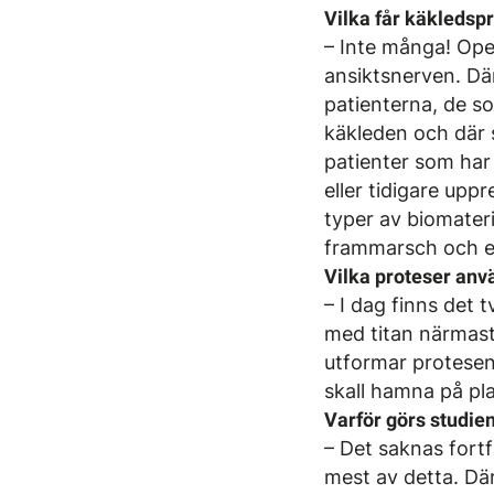
Vilka får käkledspr
– Inte många! Ope
ansiktsnerven. Dä
patienterna, de s
käkleden och där 
patienter som har 
eller tidigare upp
typer av biomateria
frammarsch och ett
Vilka proteser anv
– I dag finns det 
med titan närmast
utformar protesen 
skall hamna på pl
Varför görs studie
– Det saknas fort
mest av detta. Där