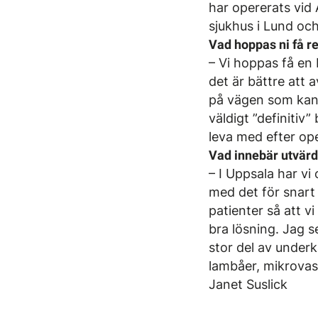
har opererats vid
sjukhus i Lund och
Vad hoppas ni få r
– Vi hoppas få en 
det är bättre att a
på vägen som kans
väldigt ”definiti
leva med efter op
Vad innebär utvärd
– I Uppsala har vi
med det för snart 
patienter så att v
bra lösning. Jag s
stor del av under
lambåer, mikrovask
Janet Suslick