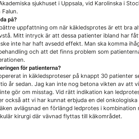
 Akademiska sjukhuset i Uppsala, vid Karolinska i Sto
 Falun.
eda på?
bättre uppfattning om när käkledsprotes är ett bra al
vstå. Mitt intryck är att dessa patienter ibland har fåt
ke inte har haft avsedd effekt. Man ska komma ihåg 
v” behandling och att det finns problem som patienter
erationen.
eringen för patienterna?
 opererat in käkledsproteser på knappt 30 patienter s
tio år sedan. Jag kan inte nog betona vikten av att v
i inte gör om misstag. Vid rätt indikation kan ledprot
er också att vi har kunnat erbjuda en del onkologiska
käken avlägsnad en förlängd ledprotes i kombination m
ulär kirurgi där vävnad flyttas till käkområdet.