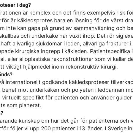
oteser i dag?
rationen är komplex och det finns exempelvis risk fö
rför är käkledsprotes bara en lösning för de värst d
om inte kan gapa på grund av sammanväxning och ben
skallbas och underkäke har vuxit ihop. Det rör sig e
haft allvarliga sjukdomar i leden, allvarliga frakturer
repade kirurgiska ingrepp i käkleden. Patientspecifika 
l, eller alloplastiska rekonstruktioner som vi kallar de
 viktigt hjälpmedel inom rekonstruktiv kirurgi.
änds?
två internationellt godkända käkledsproteser tillverka
 benet mot underkäken och polyeten i ledpannan mot
virtuellt specifikt för patienten och använder guider
ats som planerat.
n?
farande kunskap om hur det går för patienterna och 
för följer vi upp 200 patienter i 13 länder. I Sverige 