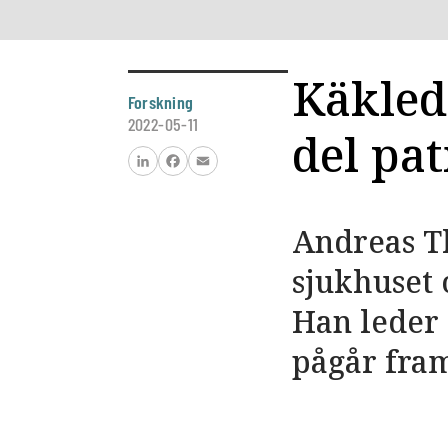
Käkled
Forskning
2022-05-11
del pat
LinkedIn
Facebook
Email
Andreas T
sjukhuset 
Han leder 
pågår fram