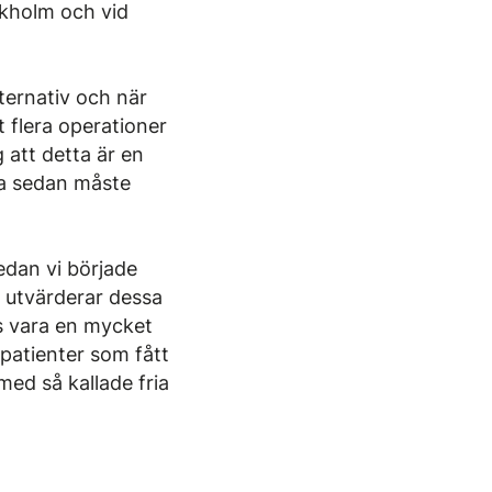
ckholm och vid
ternativ och när
t flera operationer
att detta är en
na sedan måste
edan vi började
i utvärderar dessa
es vara en mycket
 patienter som fått
ed så kallade fria