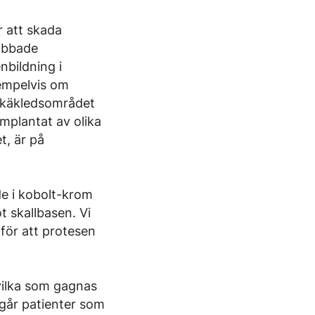
r att skada
rabbade
bildning i
xempelvis om
 i käkledsområdet
implantat av olika
t, är på
de i kobolt-krom
 skallbasen. Vi
 för att protesen
vilka som gagnas
ingår patienter som