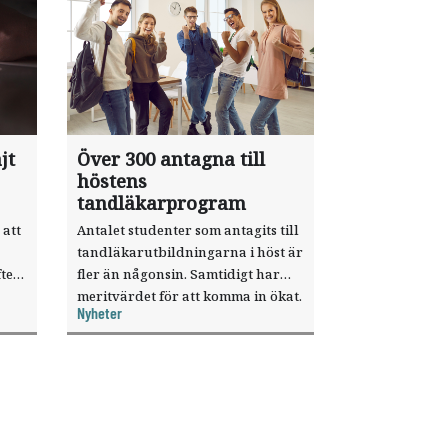
jt
Över 300 antagna till
höstens
tandläkarprogram
 att
Antalet studenter som antagits till
tandläkarutbildningarna i höst är
ter
fler än någonsin. Samtidigt har
meritvärdet för att komma in ökat.
Nyheter
i ett