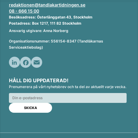
redaktionen@tandlakartidningen.se
08 - 666 15 00
Besöksadress: Österlånggatan 43, Stockholm
Postadress: Box 1217, 111 82 Stockholm
Ansvarig utgivare: Anna Norberg
Organisationsnummer: 556154-8347 (Tandläkarnas
Serviceaktiebolag)
L
F
E
i
a
m
HÅLL DIG UPPDATERAD!
n
c
a
Prenumerera på vårt nyhetsbrev och ta del av aktuellt varje vecka.
k
e
i
e
b
l
d
o
I
o
n
k