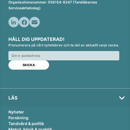
Organisationsnummer: 556154-8347 (Tandläkarnas
Serviceaktiebolag)
L
F
E
i
a
m
HÅLL DIG UPPDATERAD!
n
c
a
Prenumerera på vårt nyhetsbrev och ta del av aktuellt varje vecka.
k
e
i
e
b
l
d
o
I
o
n
k
LÄS
Nyheter
Forskning
Tandvård & politik
Metod, klinik & praktik