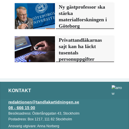
Ny gästprofessor ska
stärka
materialforskningen i
Göteborg
Privattandläkarnas
sajt kan ha läckt
tusentals
personuppgifter
KONTAKT
redaktionen@tandlakartidningen.se
08 - 666 15 00
Besöksadress: Österlånggatan 43, Stockholm
Postadress: Box 1217, 111 82 Stockholm
Ansvarig utgivare: Anna Norberg