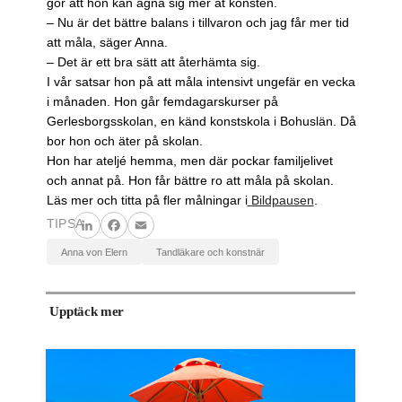
gör att hon kan ägna sig mer åt konsten.
– Nu är det bättre balans i tillvaron och jag får mer tid
att måla, säger Anna.
– Det är ett bra sätt att återhämta sig.
I vår satsar hon på att måla intensivt ungefär en vecka
i månaden. Hon går femdagarskurser på
Gerlesborgsskolan, en känd konstskola i Bohuslän. Då
bor hon och äter på skolan.
Hon har ateljé hemma, men där pockar familjelivet
och annat på. Hon får bättre ro att måla på skolan.
Läs mer och titta på fler målningar i
Bildpausen
.
TIPSA
LinkedIn
Facebook
Email
Anna von Elern
tandläkare och konstnär
Upptäck mer