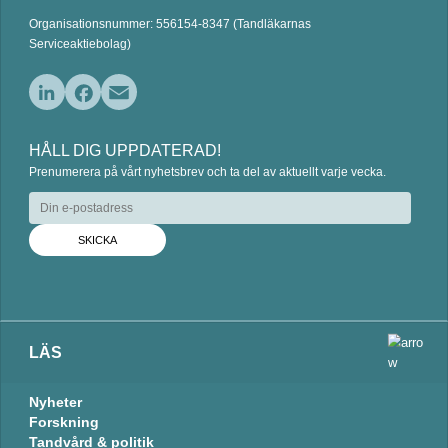
Organisationsnummer: 556154-8347 (Tandläkarnas
Serviceaktiebolag)
L
F
E
i
a
m
HÅLL DIG UPPDATERAD!
n
c
a
Prenumerera på vårt nyhetsbrev och ta del av aktuellt varje vecka.
k
e
i
e
b
l
d
o
I
o
n
k
LÄS
Nyheter
Forskning
Tandvård & politik