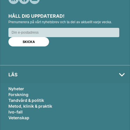
L
F
E
i
a
m
HÅLL DIG UPPDATERAD!
n
c
a
Prenumerera på vårt nyhetsbrev och ta del av aktuellt varje vecka.
k
e
i
e
b
l
d
o
I
o
n
k
LÄS
Nyheter
Forskning
Tandvård & politik
Metod, klinik & praktik
Ivo-fall
Vetenskap