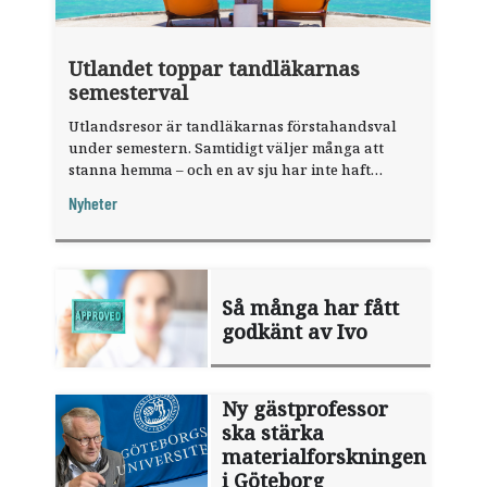
Utlandet toppar tandläkarnas
semesterval
Utlandsresor är tandläkarnas förstahandsval
under semestern. Samtidigt väljer många att
stanna hemma – och en av sju har inte haft
någon sommarledighet alls, enligt "månadens
Nyheter
fråga".
Så många har fått
godkänt av Ivo
Ny gästprofessor
ska stärka
materialforskningen
i Göteborg