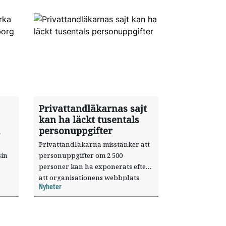
Privattandläkarnas sajt
kan ha läckt tusentals
personuppgifter
Privattandläkarna misstänker att
sin
personuppgifter om 2 500
personer kan ha exponerats efter
att organisationens webbplats
Nyheter
till
utnyttjats genom en sårbarhet i ett
or.
publiceringsverktyg.