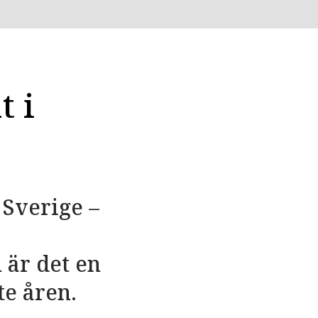
t i
 Sverige –
 är det en
te åren.