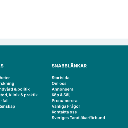
ÄS
SNABBLÄNKAR
heter
Startsida
rskning
Om oss
ndvård & politik
Annonsera
tod, klinik & praktik
Köp & Sälj
-fall
Prenumerera
tenskap
Vanliga Frågor
Kontakta oss
Sveriges Tandläkarförbund