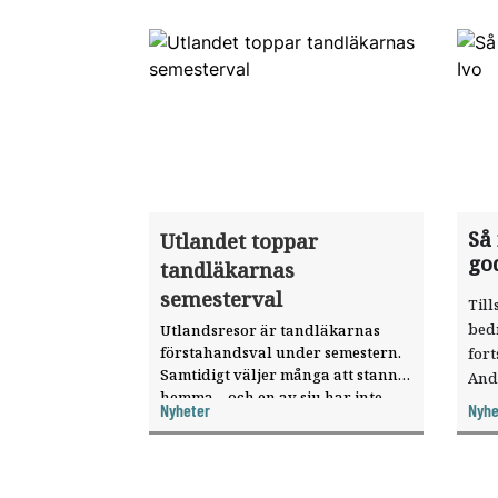
Så
Utlandet toppar
go
tandläkarnas
semesterval
Till
bed
Utlandsresor är tandläkarnas
förstahandsval under semestern.
fort
Samtidigt väljer många att stanna
And
hemma – och en av sju har inte
ökat
Nyheter
Nyhe
haft någon sommarledighet alls,
enligt "månadens fråga".