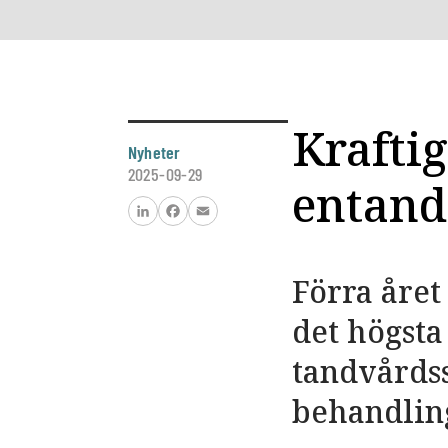
Krafti
Nyheter
2025-09-29
entand
LinkedIn
Facebook
Email
Förra året
det högsta
tandvårdss
behandling