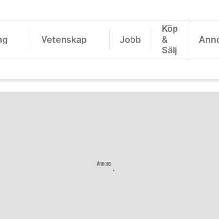
Köp
ng
Vetenskap
Jobb
&
Ann
Sälj
Annons