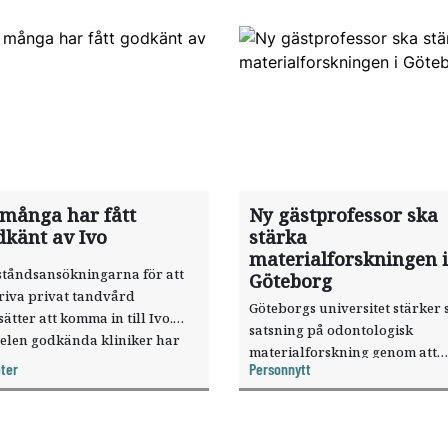
 många har fått
Ny gästprofessor ska
dkänt av Ivo
stärka
materialforskningen i
ståndsansökningarna för att
Göteborg
riva privat tandvård
Göteborgs universitet stärker 
sätter att komma in till Ivo.
satsning på odontologisk
elen godkända kliniker har
materialforskning genom att
, visar nya siffror.
ter
Personnytt
knyta forskaren Pekka Vallittu 
verksamheten som gästprofess