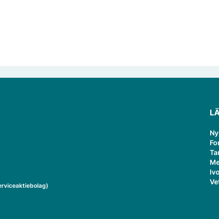
L
Ny
Fo
Ta
Me
Ivo
Ve
rviceaktiebolag)