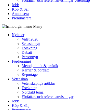
Författar- och referentanvisningar vetenskap
Jobb
Köp & Sälj
Annonsera
Prenumerera
Meny
Nyheter
Valet 2026
Senaste nytt
Forskning
Debatt
Personnytt
Fördjupning
Metod, klinik & praktik
Karriär & porträtt
Reportaget
Vetenskap
Vetenskapliga artiklar
Forskning
Nordiskt tema
Författar- och referentanvisningar
Jobb
Köp & Sälj
Prenumerera