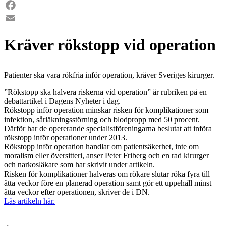
LinkedIn
Facebook
Email
Kräver rökstopp vid operation
Patienter ska vara rökfria inför operation, kräver Sveriges kirurger.
”Rökstopp ska halvera riskerna vid operation” är rubriken på en
debattartikel i Dagens Nyheter i dag.
Rökstopp inför operation minskar risken för komplikationer som
infektion, sårläkningsstörning och blodpropp med 50 procent.
Därför har de opererande specialistföreningarna beslutat att införa
rökstopp inför operationer under 2013.
Rökstopp inför operation handlar om patientsäkerhet, inte om
moralism eller översitteri, anser Peter Friberg och en rad kirurger
och narkosläkare som har skrivit under artikeln.
Risken för komplikationer halveras om rökare slutar röka fyra till
åtta veckor före en planerad operation samt gör ett uppehåll minst
åtta veckor efter operationen, skriver de i DN.
Läs artikeln här.