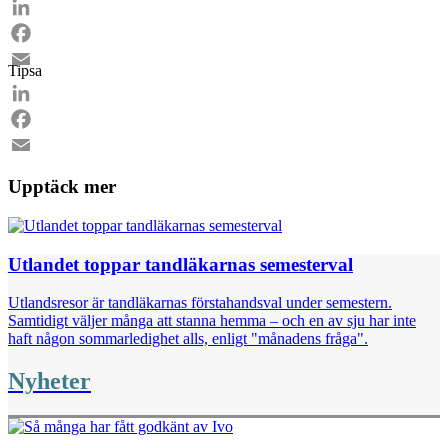
LinkedIn
Facebook
Tipsa
Email
LinkedIn
Facebook
Email
Upptäck mer
Utlandet toppar tandläkarnas semesterval
Utlandsresor är tandläkarnas förstahandsval under semestern.
Samtidigt väljer många att stanna hemma – och en av sju har inte
haft någon sommarledighet alls, enligt "månadens fråga".
Nyheter