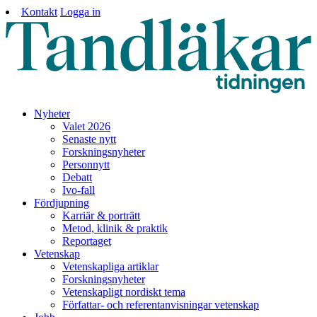
Kontakt
Logga in
Nyheter
Valet 2026
Senaste nytt
Forskningsnyheter
Personnytt
Debatt
Ivo-fall
Fördjupning
Karriär & porträtt
Metod, klinik & praktik
Reportaget
Vetenskap
Vetenskapliga artiklar
Forskningsnyheter
Vetenskapligt nordiskt tema
Författar- och referentanvisningar vetenskap