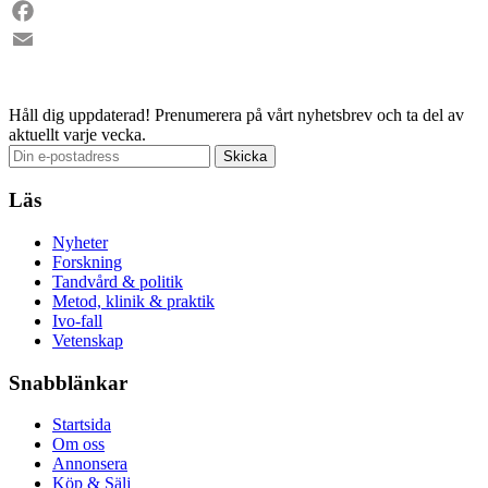
LinkedIn
Facebook
Email
Håll dig uppdaterad!
Prenumerera på vårt nyhetsbrev och ta del av
aktuellt varje vecka.
Läs
Nyheter
Forskning
Tandvård & politik
Metod, klinik & praktik
Ivo-fall
Vetenskap
Snabblänkar
Startsida
Om oss
Annonsera
Köp & Sälj