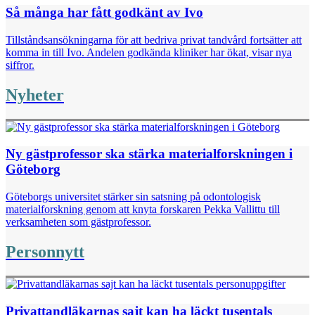
Så många har fått godkänt av Ivo
Tillståndsansökningarna för att bedriva privat tandvård fortsätter att
komma in till Ivo. Andelen godkända kliniker har ökat, visar nya
siffror.
Nyheter
Ny gästprofessor ska stärka materialforskningen i
Göteborg
Göteborgs universitet stärker sin satsning på odontologisk
materialforskning genom att knyta forskaren Pekka Vallittu till
verksamheten som gästprofessor.
Personnytt
Privattandläkarnas sajt kan ha läckt tusentals