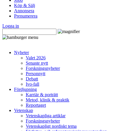
Jobb
Köp & Sälj
Annonsera
Prenumerera
Logga in
Nyheter
Valet 2026
Senaste nytt
Forskningsnyheter
Personnytt
Debatt
Ivo-fall
Fördjupning
Karriär & porträtt
Metod, klinik & praktik
Reportaget
Vetenskap
Vetenskapliga artiklar
Forskningsnyheter
Vetenskapligt nordiskt tema