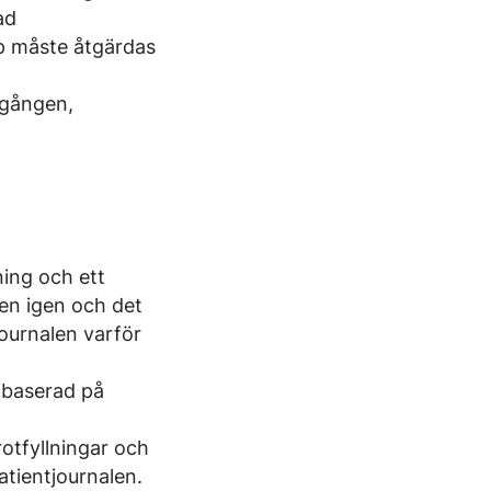
ad
pp måste åtgärdas
 gången,
ing och ett
en igen och det
ournalen varför
 baserad på
rotfyllningar och
atientjournalen.