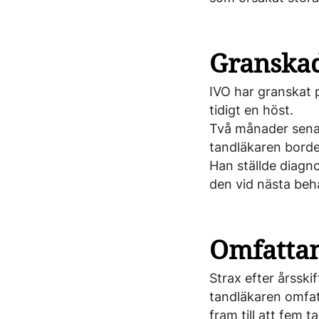
Granskad
IVO har granskat 
tidigt en höst.
Två månader senar
tandläkaren borde 
Han ställde diagno
den vid nästa behan
Omfattan
Strax efter årsski
tandläkaren omfat
fram till att fem 