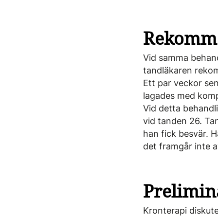
Rekomme
Vid samma behandl
tandläkaren rekom
Ett par veckor sen
lagades med komp
Vid detta behandli
vid tanden 26. Ta
han fick besvär. 
det framgår inte av
Prelimin
Kronterapi diskute