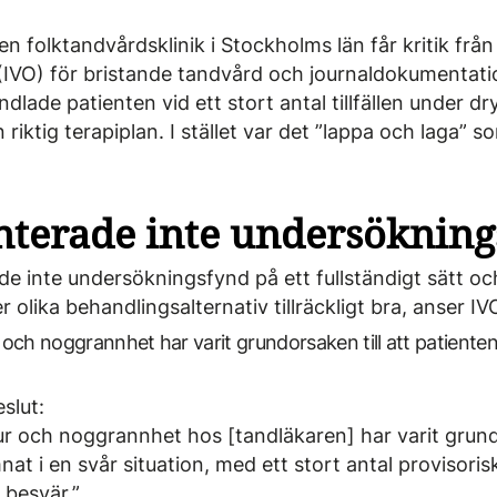
en folktandvårdsklinik i Stockholms län får kritik från
IVO) för bristande tandvård och journaldokumentati
lade patienten vid ett stort antal tillfällen under dr
riktig terapiplan. I stället var det ”lappa och laga” s
terade inte undersökning
 inte undersökningsfynd på ett fullständigt sätt oc
r olika behandlingsalternativ tillräckligt bra, anser IV
 och noggrannhet har varit grund­orsaken till att patiente
eslut:
ur och noggrannhet hos [tandläkaren] har varit grund­o
at i en svår situation, med ett stort antal provisoris
 besvär.”