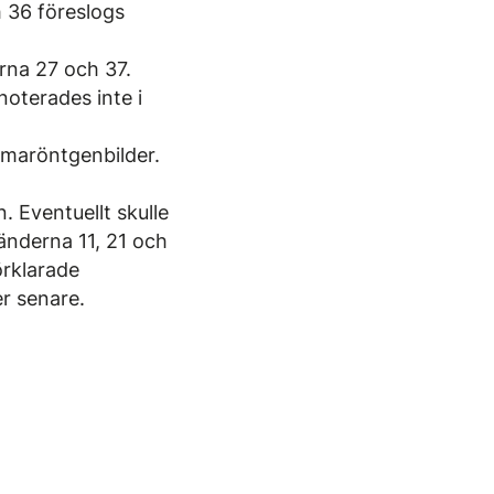
 36 föreslogs
rna 27 och 37.
oterades inte i
ma­röntgen­bilder.
. Eventuellt skulle
tänderna 11, 21 och
örklarade
r senare.