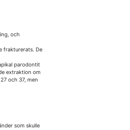
ing, och
e frakturerats. De
apikal parodontit
de extraktion om
 27 och 37, men
tänder som skulle