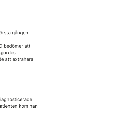
första gången
VO bedömer att
gjordes.
de att extrahera
iagnos­ticerade
patienten kom han