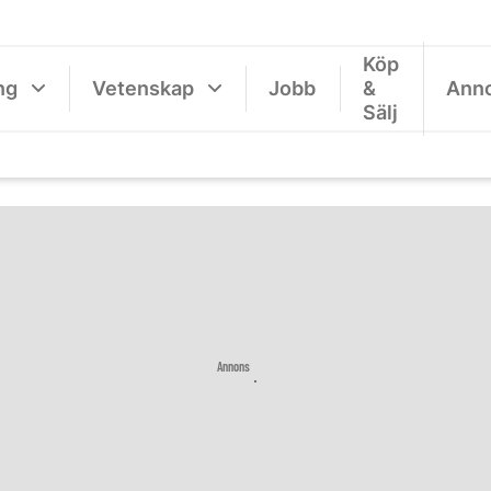
Köp
ng
Vetenskap
Jobb
&
Ann
Sälj
Annons