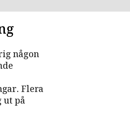
ing
rig någon
nde
h
gar. Flera
 ut på