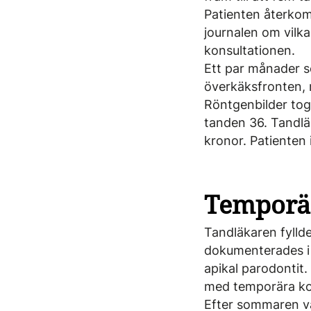
Patienten återkom 
journalen om vilk
konsultationen.
Ett par månader s
överkäksfronten, 
Röntgenbilder tog
tanden 36. Tandlä
kronor. Patienten
Temporär
Tandläkaren fyllde
dokumenterades i 
apikal parodontit.
med tempo­rära ko
Efter sommaren va