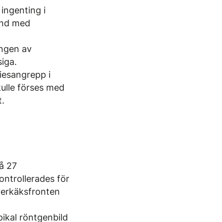
ingenting i
band med
ingen av
iga.
iesangrepp i
ulle förses med
t.
på 27
ontrollerades för
överkäksfronten
ikal röntgenbild