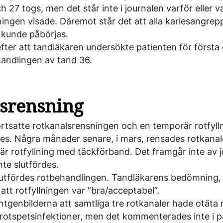
 27 togs, men det står inte i journalen varför eller v
ngen visade. Däremot står det att alla karies­angre
n kunde påbörjas.
efter att tandläkaren undersökte patienten för första
andlingen av tand 36.
srensning
tsatte rotkanalsrensningen och en temporär rotfylln
es. Några månader senare, i mars, rensades rotkanal
är rotfyllning med täckförband. Det framgår inte av j
te slutfördes.
tfördes rotbehand­lingen. Tandläkarens bedömning,
 att rotfyllningen var ”bra/acceptabel”.
öntgenbilderna att samtliga tre rotkanaler hade otäta 
 rotspetsinfektioner, men det kommenterades inte i p