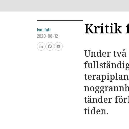
Kritik
Ivo-fall
2020-08-12
Under två 
LinkedIn
Facebook
Email
fullständi
terapiplane
noggrannhe
tänder för
tiden.