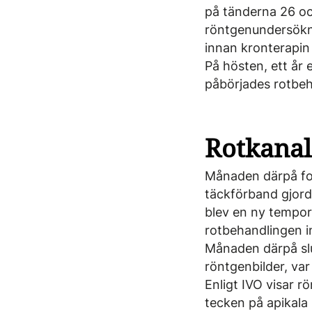
på tänderna 26 och
röntgenundersökni
innan kron­terapi
På hösten, ett år 
påbörjades rotbeh
Rotkanal
Månaden därpå for
täckförband gjord
blev en ny tempor
rotbehandlingen in
Månaden därpå slu
röntgenbilder, var
Enligt IVO visar r
tecken på apikala