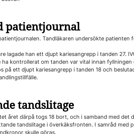
 patientjournal
patientjournalen. Tandläkaren undersökte patienten 
e lagade han ett djupt kariesangrepp i tanden 27. I
ha kontrollerat om tanden var vital innan fyllningen 
s på ett djupt karies­angrepp i tanden 18 och besluta
dlingstillfälle.
de tandslitage
ftet året därpå togs 18 bort, och i samband med det d
tande tandslitage i överkäksfronten. I samråd med 
tandkronor skulle göras.