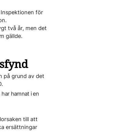
 Inspek­tionen för
on.
ygt två år, men det
om gällde.
sfynd
h på grund av det
O.
n har hamnat i en
rsaken till att
ka ersättningar