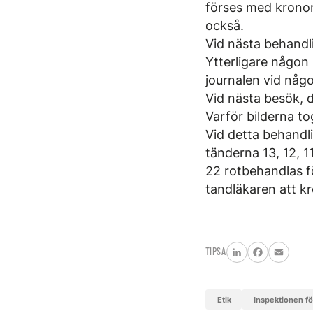
förses med kronor
också.
Vid nästa behandl
Ytterligare någon
journalen vid något
Vid nästa besök, d
Varför bilderna to
Vid detta behandli
tänderna 13, 12, 1
22 rotbehandlas f
tandläkaren att k
TIPSA
LinkedIn
Facebook
Email
etik
Inspektionen f