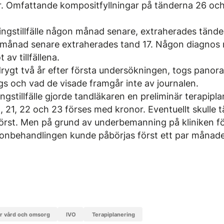
. Omfattande kompositfyllningar på tänderna 26 och
ingstillfälle någon månad senare, extraherades tände
 månad senare extraherades tand 17. Någon diagnos n
 av tillfällena.
rygt två år efter första undersökningen, togs panora
gs och vad de visade framgår inte av journalen.
ngstillfälle gjorde tandläkaren en preliminär terapiplan
1, 21, 22 och 23 förses med kronor. Eventuellt skulle 
örst. Men på grund av underbemanning på kliniken f
ronbehandlingen kunde påbörjas först ett par månade
ör vård och omsorg
IVO
terapiplanering