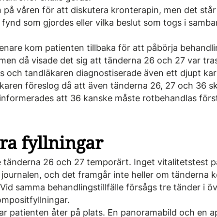
på våren för att diskutera kronterapin, men det står 
a fynd som gjordes eller vilka beslut som togs i sam
enare kom patienten tillbaka för att påbörja behandl
men då visade det sig att tänderna 26 och 27 var tras
s och tandläkaren diagnostiserade även ett djupt kar
karen föreslog då att även tänderna 26, 27 och 36 sk
 informerades att 36 kanske måste rotbehandlas förs
a fyllningar
 tänderna 26 och 27 temporärt. Inget vitalitetstest 
journalen, och det framgår inte heller om tänderna k
 Vid samma behandlingstillfälle försågs tre tänder i 
mpositfyllningar.
r patienten åter på plats. En panoramabild och en ap