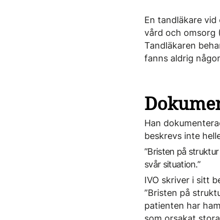
En tandläkare vid 
vård och omsorg (
Tandläkaren behand
fanns aldrig någon 
Dokumen
Han dokumenterade
beskrevs inte helle
”Bristen på struktur
svår situation.”
IVO skriver i sitt b
”Bristen på strukt
patienten har hamn
som orsakat stora