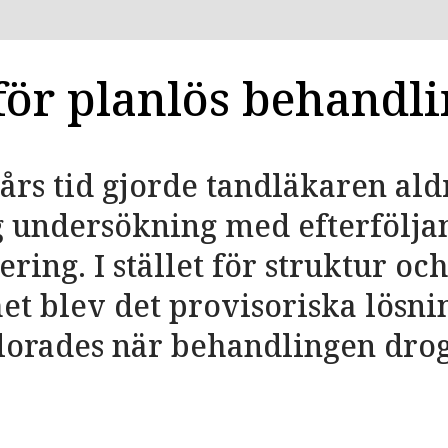
 för planlös behandl
års tid gjorde tandläkaren ald
g undersökning med efterfölja
ring. I stället för struktur oc
t blev det provisoriska lösnin
lorades när behandlingen drog