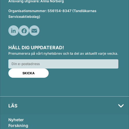
Ansvarig utgivare: Anna Norberg
Organisationsnummer: 556154-8347 (Tandläkarnas
Serviceaktiebolag)
L
F
E
i
a
m
HÅLL DIG UPPDATERAD!
n
c
a
Prenumerera på vårt nyhetsbrev och ta del av aktuellt varje vecka.
k
e
i
e
b
l
d
o
I
o
n
k
LÄS
Nyheter
Forskning