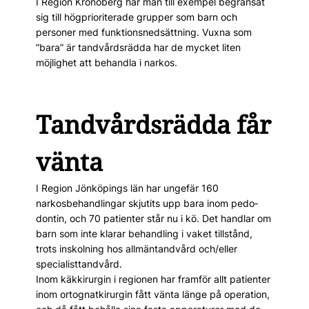
I Region Kronoberg har man till exempel begränsat
sig till högprioriterade grupper som barn och
personer med funktionsnedsättning. Vuxna som
”bara” är tandvårdsrädda har de mycket liten
möjlighet att behandla i narkos.
Tandvårdsrädda får
vänta
I Region Jönköpings län har ungefär 160
narkosbehandlingar skjutits upp bara inom pedo­
dontin, och 70 patienter står nu i kö. Det handlar om
barn som inte klarar behandling i ­vaket tillstånd,
trots inskolning hos allmäntandvård och/eller
specialist­tandvård.
Inom käk­kirurgin i regionen har framför allt patienter
inom ortognatkirurgin fått vänta länge på operation,