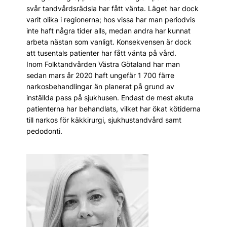
svår tandvårdsrädsla har fått vänta. Läget har dock
varit olika i regionerna; hos vissa har man periodvis
inte haft några tider alls, medan andra har kunnat
arbeta nästan som vanligt. Konsekvensen är dock
att tusentals patienter har fått vänta på vård.
Inom Folktandvården Väst­ra Götaland har man
sedan mars år 2020 haft ungefär 1 700 färre
narkosbehandlingar än planerat på grund av
inställda pass på sjukhusen. Endast de mest akuta
patienterna har behandlats, vilket har ökat kötiderna
till narkos för käkkirurgi, sjukhustandvård samt
pedodonti.