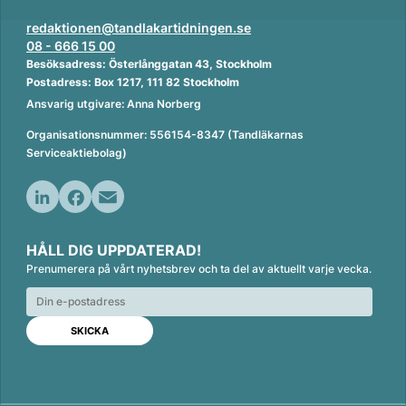
redaktionen@tandlakartidningen.se
08 - 666 15 00
Besöksadress: Österlånggatan 43, Stockholm
Postadress: Box 1217, 111 82 Stockholm
Ansvarig utgivare: Anna Norberg
Organisationsnummer: 556154-8347 (Tandläkarnas
Serviceaktiebolag)
L
F
E
i
a
m
HÅLL DIG UPPDATERAD!
n
c
a
Prenumerera på vårt nyhetsbrev och ta del av aktuellt varje vecka.
k
e
i
e
b
l
d
o
I
o
n
k