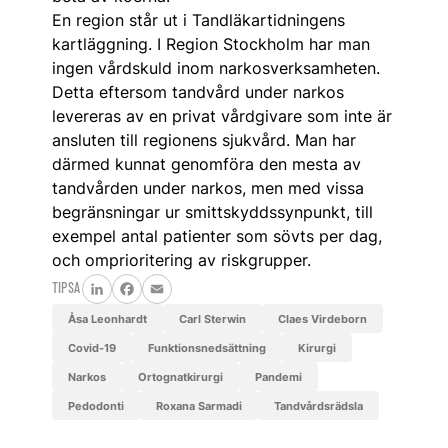
En region står ut i Tandläkartidningens
kartläggning. I Region Stockholm har man
ingen vårdskuld inom narkosverksamheten.
Detta eftersom tandvård under narkos
levereras av en privat vårdgivare som inte är
ansluten till regionens sjukvård. Man har
därmed kunnat genomföra den mesta av
tandvården under narkos, men med vissa
begränsningar ur smittskyddssynpunkt, till
exempel antal patienter som sövts per dag,
och omprioritering av riskgrupper.
TIPSA
LinkedIn
Facebook
Email
Åsa Leonhardt
Carl Sterwin
Claes Virdeborn
covid-19
funktionsnedsättning
kirurgi
narkos
ortognatkirurgi
pandemi
pedodonti
Roxana Sarmadi
tandvårdsrädsla