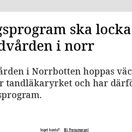
gsprogram ska lock
ndvården i norr
ården i Norrbotten hoppas vä
ör tandläkaryrket och har därf
gsprogram.
Inget konto?
Bli Prenumerant