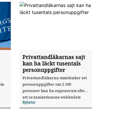
Privattandläkarnas sajt
kan ha läckt tusentals
personuppgifter
Privattandläkarna misstänker att
sin
personuppgifter om 2 500
personer kan ha exponerats efter
att organisationens webbplats
Nyheter
till
utnyttjats genom en sårbarhet i ett
or.
publiceringsverktyg.