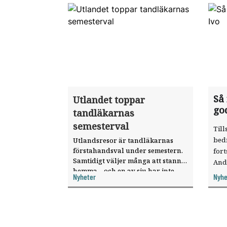
Så
Utlandet toppar
go
tandläkarnas
semesterval
Till
bed
Utlandsresor är tandläkarnas
förstahandsval under semestern.
fort
Samtidigt väljer många att stanna
And
hemma – och en av sju har inte
ökat
Nyheter
Nyhe
haft någon sommarledighet alls,
enligt "månadens fråga".