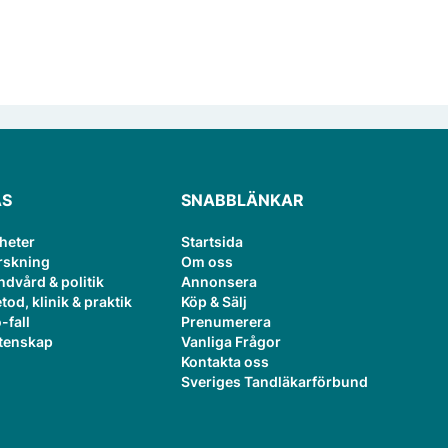
ÄS
SNABBLÄNKAR
heter
Startsida
rskning
Om oss
ndvård & politik
Annonsera
tod, klinik & praktik
Köp & Sälj
-fall
Prenumerera
tenskap
Vanliga Frågor
Kontakta oss
Sveriges Tandläkarförbund