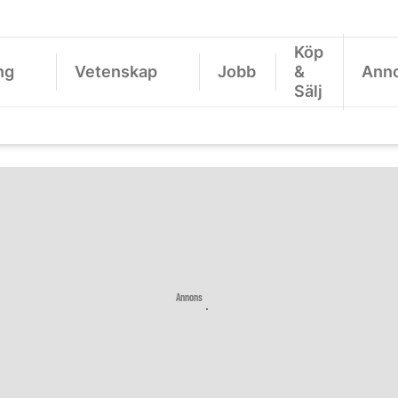
Köp
ng
Vetenskap
Jobb
&
Ann
Sälj
Annons