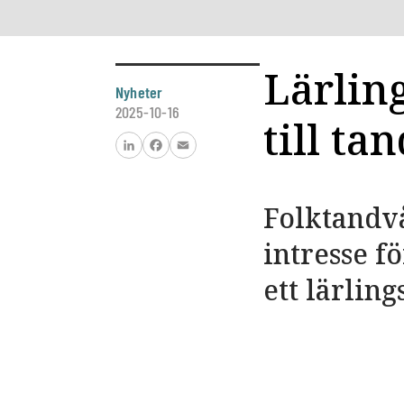
Lärlin
Nyheter
2025-10-16
till ta
LinkedIn
Facebook
Email
Folktandv
intresse f
ett lärlin