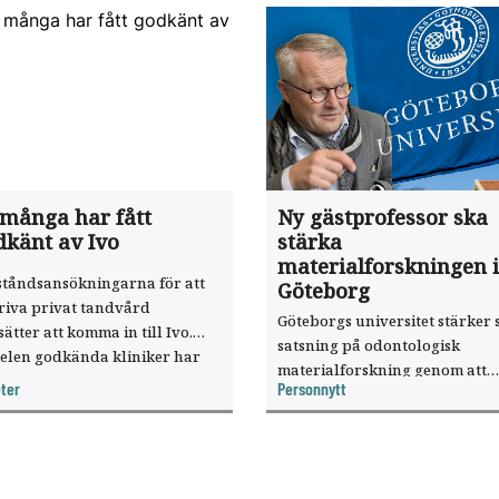
 många har fått
Ny gästprofessor ska
dkänt av Ivo
stärka
materialforskningen i
ståndsansökningarna för att
Göteborg
riva privat tandvård
Göteborgs universitet stärker 
sätter att komma in till Ivo.
satsning på odontologisk
elen godkända kliniker har
materialforskning genom att
, visar nya siffror.
ter
Personnytt
knyta forskaren Pekka Vallittu 
verksamheten som gästprofess