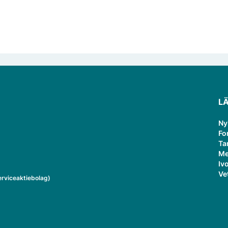
L
Ny
Fo
Ta
Me
Ivo
Ve
rviceaktiebolag)