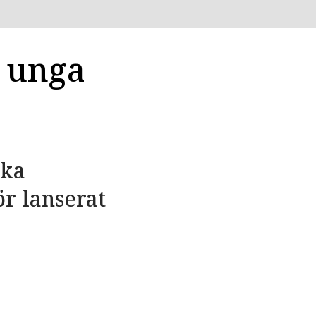
a unga
cka
ör lanserat