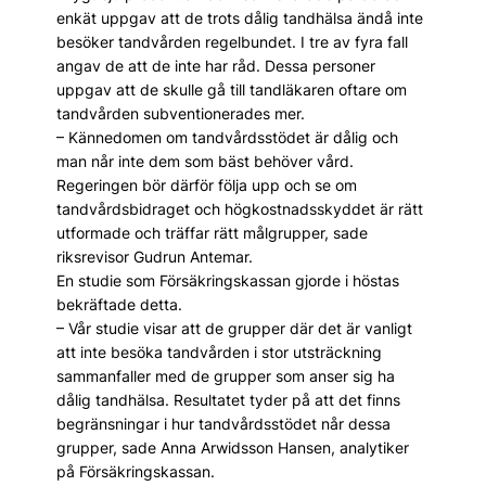
enkät uppgav att de trots dålig tandhälsa ändå inte
besöker tandvården regelbundet. I tre av fyra fall
angav de att de inte har råd. Dessa personer
uppgav att de skulle gå till tandläkaren oftare om
tandvården subventionerades mer.
– Kännedomen om tandvårdsstödet är dålig och
man når inte dem som bäst behöver vård.
Regeringen bör därför följa upp och se om
tandvårdsbidraget och högkostnadsskyddet är rätt
utformade och träffar rätt målgrupper, sade
riksrevisor Gudrun Antemar.
En studie som Försäkringskassan gjorde i höstas
bekräftade detta.
– Vår studie visar att de grupper där det är vanligt
att inte besöka tandvården i stor utsträckning
sammanfaller med de grupper som anser sig ha
dålig tandhälsa. Resultatet tyder på att det finns
begränsningar i hur tandvårdsstödet når dessa
grupper, sade Anna Arwidsson Hansen, analytiker
på Försäkringskassan.