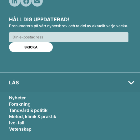
L
F
E
i
a
m
HÅLL DIG UPPDATERAD!
n
c
a
Prenumerera på vårt nyhetsbrev och ta del av aktuellt varje vecka.
k
e
i
e
b
l
d
o
I
o
n
k
LÄS
Nyheter
Forskning
Tandvård & politik
Metod, klinik & praktik
Ivo-fall
Vetenskap