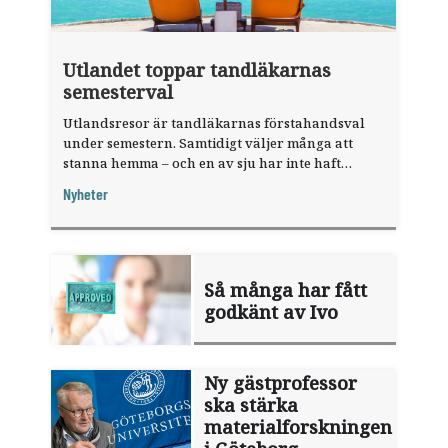
Utlandet toppar tandläkarnas
semesterval
Utlandsresor är tandläkarnas förstahandsval
under semestern. Samtidigt väljer många att
stanna hemma – och en av sju har inte haft
någon sommarledighet alls, enligt "månadens
Nyheter
fråga".
Så många har fått
godkänt av Ivo
Ny gästprofessor
ska stärka
materialforskningen