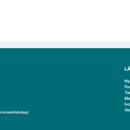
L
Ny
Fo
Ta
Me
Ivo
Ve
rviceaktiebolag)