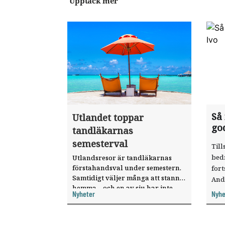
Upptäck mer
Så
Utlandet toppar
go
tandläkarnas
semesterval
Till
bed
Utlandsresor är tandläkarnas
förstahandsval under semestern.
fort
Samtidigt väljer många att stanna
And
hemma – och en av sju har inte
ökat
Nyheter
Nyhe
haft någon sommarledighet alls,
enligt "månadens fråga".