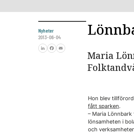
Lönnba
Nyheter
2013-06-04
Maria Lönn
LinkedIn
Facebook
Email
Folktandv
Hon blev tillföror
fått sparken
.
– Maria Lönnbark f
lönsamheten i bola
och verksamheten 