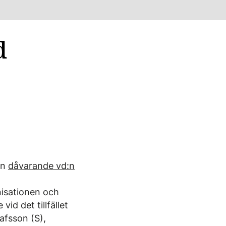
d
en
dåvarande vd:n
nisationen och
id det tillfället
afsson (S),