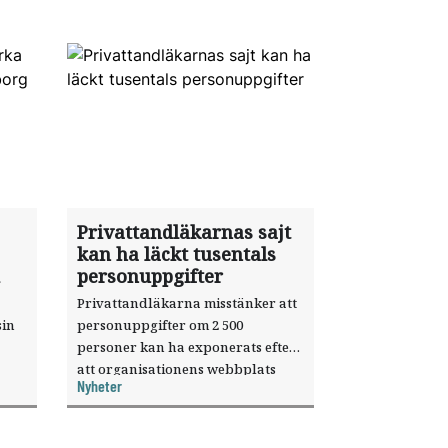
Privattandläkarnas sajt
kan ha läckt tusentals
personuppgifter
Privattandläkarna misstänker att
sin
personuppgifter om 2 500
personer kan ha exponerats efter
att organisationens webbplats
Nyheter
till
utnyttjats genom en sårbarhet i ett
or.
publiceringsverktyg.