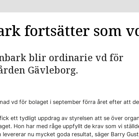
rk fortsätter som v
bark blir ordinarie vd för
ården Gävleborg.
dnad vd för bolaget i september förra året efter att d
ick ett tydligt uppdrag av styrelsen att se över orga
get. Hon har med råge uppfyllt de krav som vi ställde v
levererar nu mycket goda resultat, säger Barry Gust