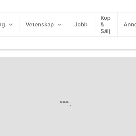
Köp
ng
Vetenskap
Jobb
&
Ann
Sälj
Annons