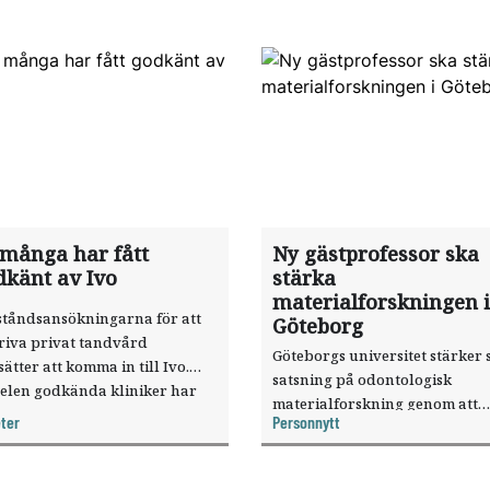
 många har fått
Ny gästprofessor ska
dkänt av Ivo
stärka
materialforskningen i
ståndsansökningarna för att
Göteborg
riva privat tandvård
Göteborgs universitet stärker 
sätter att komma in till Ivo.
satsning på odontologisk
elen godkända kliniker har
materialforskning genom att
, visar nya siffror.
ter
Personnytt
knyta forskaren Pekka Vallittu 
verksamheten som gästprofess