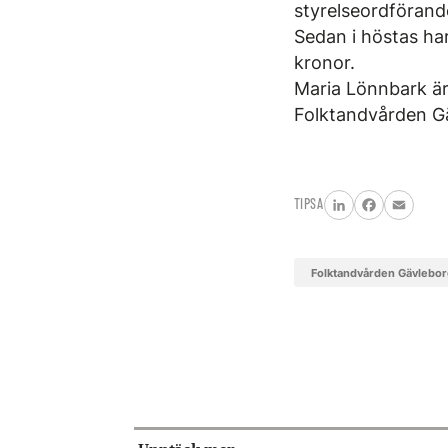
styrelseordförand
Sedan i höstas ha
kronor.
Maria Lönnbark är
Folktandvården G
TIPSA
LinkedIn
Facebook
Email
Folktandvården Gävlebo