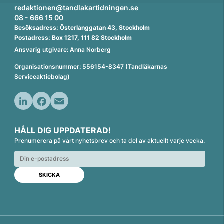
redaktionen@tandlakartidningen.se
08 - 666 15 00
Besöksadress: Österlånggatan 43, Stockholm
Postadress: Box 1217, 111 82 Stockholm
Ansvarig utgivare: Anna Norberg
Organisationsnummer: 556154-8347 (Tandläkarnas
Serviceaktiebolag)
L
F
E
i
a
m
HÅLL DIG UPPDATERAD!
n
c
a
Prenumerera på vårt nyhetsbrev och ta del av aktuellt varje vecka.
k
e
i
e
b
l
d
o
I
o
n
k