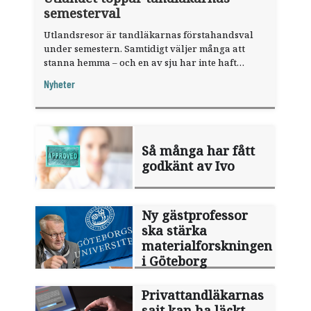
semesterval
Utlandsresor är tandläkarnas förstahandsval
under semestern. Samtidigt väljer många att
stanna hemma – och en av sju har inte haft
någon sommarledighet alls, enligt "månadens
Nyheter
fråga".
Så många har fått
godkänt av Ivo
Ny gästprofessor
ska stärka
materialforskningen
i Göteborg
Privattandläkarnas
sajt kan ha läckt