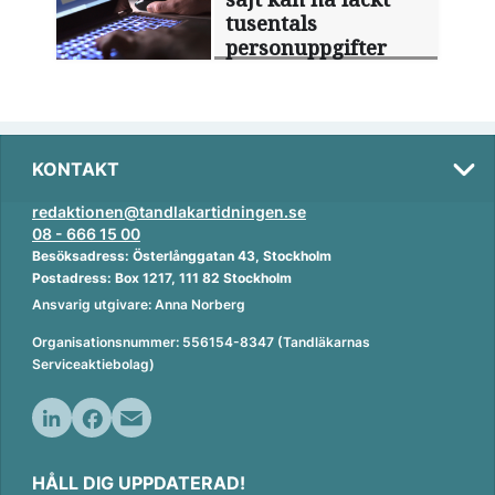
tusentals
personuppgifter
KONTAKT
redaktionen@tandlakartidningen.se
08 - 666 15 00
Besöksadress: Österlånggatan 43, Stockholm
Postadress: Box 1217, 111 82 Stockholm
Ansvarig utgivare: Anna Norberg
Organisationsnummer: 556154-8347 (Tandläkarnas
Serviceaktiebolag)
L
F
E
i
a
m
HÅLL DIG UPPDATERAD!
n
c
a