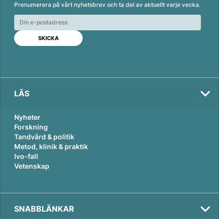
Prenumerera på vårt nyhetsbrev och ta del av aktuellt varje vecka.
k
e
i
e
b
l
d
o
I
o
n
k
LÄS
Nyheter
Forskning
Tandvård & politik
Metod, klinik & praktik
Ivo-fall
Vetenskap
SNABBLÄNKAR