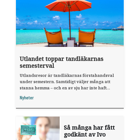
Utlandet toppar tandläkarnas
semesterval
Utlandsresor är tandläkarnas förstahandsval
under semestern. Samtidigt väljer många att
stanna hemma – och en av sju har inte haft
någon sommarledighet alls, enligt "månadens
Nyheter
fråga".
Så många har fått
godkänt av Ivo