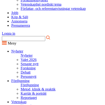
Forskningsnyheter
Vetenskapligt nordiskt tema
Författar- och referentanvisningar vetenskap
Jobb
Köp & Sälj
Annonsera
Prenumerera
Logga in
Meny
Nyheter
Nyheter
Valet 2026
Senaste nytt
Forskning
Debatt
Personnytt
Fördjupning
Fördjupning
Metod, klinik & praktik
Karriär & porträtt
Reportaget
Vetenskap