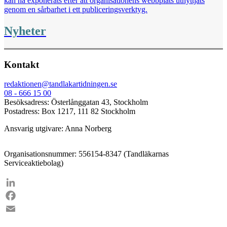
kan ha exponerats efter att organisationens webbplats utnyttjats
genom en sårbarhet i ett publiceringsverktyg.
Nyheter
Kontakt
redaktionen@tandlakartidningen.se
08 - 666 15 00
Besöksadress: Österlånggatan 43, Stockholm
Postadress: Box 1217, 111 82 Stockholm
Ansvarig utgivare: Anna Norberg
Organisationsnummer: 556154-8347 (Tandläkarnas
Serviceaktiebolag)
LinkedIn
Facebook
Email