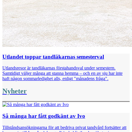
Utlandet toppar tandläkarnas semesterval
Utlandsresor är tandläkarnas förstahandsval under semestern.
Samtidigt väljer många att stanna hemma – och en av sju har inte
haft någon sommarledighet alls, enligt "månadens fråga".
Nyheter
Så många har fått godkänt av Ivo
Tillståndsansökningarna för att bedriva privat tandvård fortsätter att