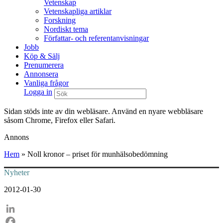
Vetenskap
Vetenskapliga artiklar
Forskning
Nordiskt tema
Författar- och referentanvisningar
Jobb
Köp & Sälj
Prenumerera
Annonsera
Vanliga frågor
Logga in
Sidan stöds inte av din webläsare. Använd en nyare webbläsare
såsom Chrome, Firefox eller Safari.
Annons
Hem
»
Noll kronor – priset för munhälsobedömning
Nyheter
2012-01-30
LinkedIn