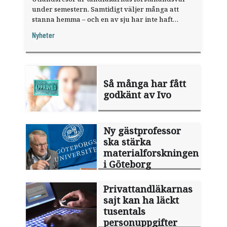
under semestern. Samtidigt väljer många att
stanna hemma – och en av sju har inte haft
någon sommarledighet alls, enligt "månadens
Nyheter
fråga".
Så många har fått
godkänt av Ivo
Ny gästprofessor
ska stärka
materialforskningen
i Göteborg
Privattandläkarnas
sajt kan ha läckt
tusentals
personuppgifter