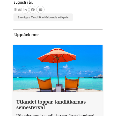
augusti i år.
TIPSA
LinkedIn
Facebook
Email
Sveriges Tandläkarförbunds etikpris
Upptäck mer
Utlandet toppar tandläkarnas
semesterval
Utlandsresor är tandläkarnas förstahandsval