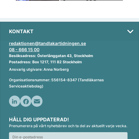
KONTAKT
redaktionen@tandlakartidningen.se
08 - 666 15 00
Besöksadress: Österlånggatan 43, Stockholm
Postadress: Box 1217, 111 82 Stockholm
Ansvarig utgivare: Anna Norberg
Organisationsnummer: 556154-8347 (Tandläkarnas
Serviceaktiebolag)
L
F
E
i
a
m
HÅLL DIG UPPDATERAD!
n
c
a
Prenumerera på vårt nyhetsbrev och ta del av aktuellt varje vecka.
k
e
i
e
b
l