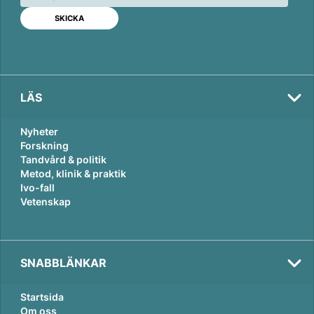
d
o
I
o
n
k
LÄS
Nyheter
Forskning
Tandvård & politik
Metod, klinik & praktik
Ivo-fall
Vetenskap
SNABBLÄNKAR
Startsida
Om oss