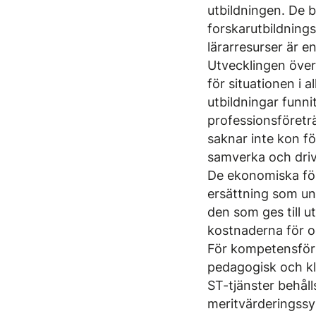
utbildningen. De 
forskarutbildning
lärarresurser är e
Utvecklingen över
för situationen i
utbildningar funn
professionsföreträ
saknar inte kon f
samverka och driva
De ekonomiska för
ersättning som uni
den som ges till ut
kostnaderna för od
För kompetensförs
pedagogisk och kl
ST-tjänster behål
meritvärderingssys