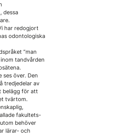
h
, dessa
are.
i har redogjort
enas odontologiska
ordspråket ”man
r inom tandvården
rosätena.
e ses över. Den
å tredjedelar av
t belägg för att
et tvärtom.
nskaplig,
llade fakultets-
ssutom behöver
r lärar- och