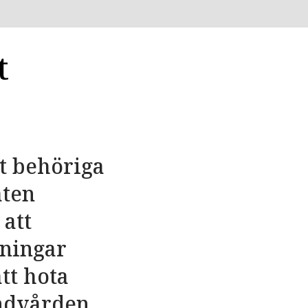
t
et behöriga
äten
 att
dningar
att hota
andvården