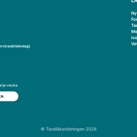
L
Ny
Fo
Ta
Me
Ivo
Ve
rviceaktiebolag)
arje vecka.
© Tandläkartidningen 2026