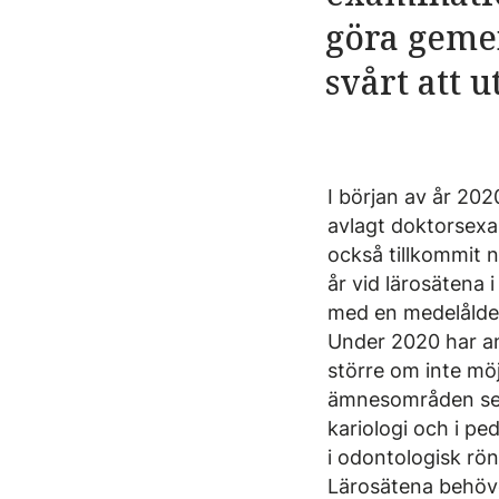
göra geme
svårt att 
I början av år 202
avlagt doktorsexa
också tillkommit n
år vid lärosätena
med en medelålder
Under 2020 har an
större om inte möj
ämnesområden ser d
kariologi och i ped
i odontologisk rö
Lärosätena behöve