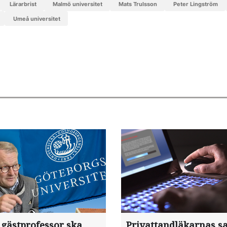
lärarbrist
Malmö universitet
Mats Trulsson
Peter Lingström
Umeå universitet
 gästprofessor ska
Privattandläkarnas sa