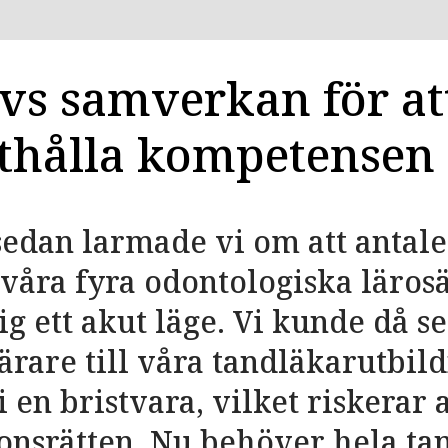
vs samverkan för at
thålla kompetensen
 sedan larmade vi om att antal
 våra fyra odontologiska läros
g ett akut läge. Vi kunde då se
ärare till våra tandläkarutbil
 en bristvara, vilket riskerar 
onsrätten. Nu behöver hela t