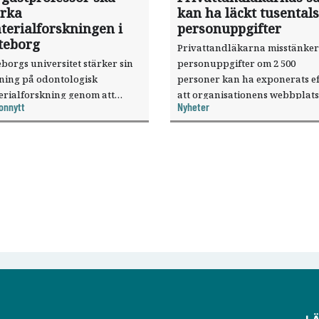
ärka
kan ha läckt tusentals
terialforskningen i
personuppgifter
teborg
Privattandläkarna misstänker
borgs universitet stärker sin
personuppgifter om 2 500
sning på odontologisk
personer kan ha exponerats ef
erialforskning genom att
att organisationens webbplats
onnytt
Nyheter
a forskaren Pekka Vallittu till
utnyttjats genom en sårbarhet 
ksamheten som gästprofessor.
publiceringsverktyg.