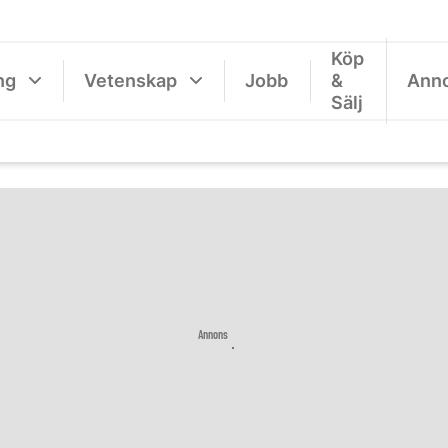
Köp
ng
Vetenskap
Jobb
&
Ann
Sälj
Annons