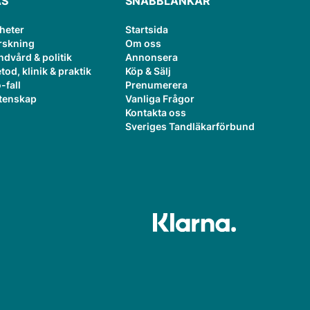
ÄS
SNABBLÄNKAR
heter
Startsida
rskning
Om oss
ndvård & politik
Annonsera
tod, klinik & praktik
Köp & Sälj
-fall
Prenumerera
tenskap
Vanliga Frågor
Kontakta oss
Sveriges Tandläkarförbund