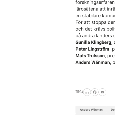
forskningserfarenh
lärosätena att inr
en stabilare komp
För att stoppa den
och det krävs polit
på andra länders u
Gunilla Klingberg
,
Peter Lingström
, 
Mats Trulsson
, pr
Anders Wänman
, 
TIPSA
LinkedIn
Facebook
Email
Anders Wänman
D