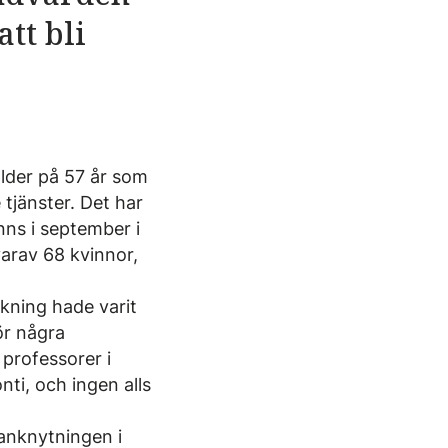
tt bli
ålder på 57 år som
tjänster. Det har
nns i september i
arav 68 kvinnor,
kning hade varit
ör några
 professorer i
nti, och ingen alls
anknytningen i