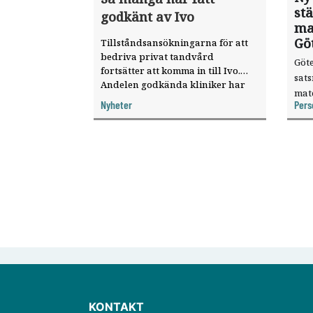
st
godkänt av Ivo
ma
Gö
Tillståndsansökningarna för att
bedriva privat tandvård
Göte
fortsätter att komma in till Ivo.
sat
Andelen godkända kliniker har
mat
ökat, visar nya siffror.
Nyheter
Pers
knyt
ver
KONTAKT