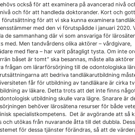
behövs också för att examinera på avancerad nivå oc
snivå och för att handleda doktorander. Kort och gott
n förutsättning för att vi ska kunna examinera tandläk
ensstämmer med den vi förutspådde i januari 2020. V
 alla de sammanhang där vi som ansvariga för lärosät
its med. Men tandvårdens olika aktörer – vårdgivare,
dare med flera – har varit påtagligt tysta. Om inte 
örrän båset är tomt” ska besannas, måste alla aktöre
 frågan om lärarförsörjning till de odontologiska lä
utsättningarna att bedriva tandläkarutbildning måst
versiteten får för utbildning av tandläkare är cirka tv
bildning av läkare. Detta trots att det inte finns någo
ontologisk utbildning skulle vara lägre. Snarare är d
örjningen behöver lärosätena resurser för både vete
inisk specialistkompetens. Det är avgörande att så ka
ls och utökas från nuvarande åtta till det dubbla. De
temet för dessa tjänster förändras, så att de värdera