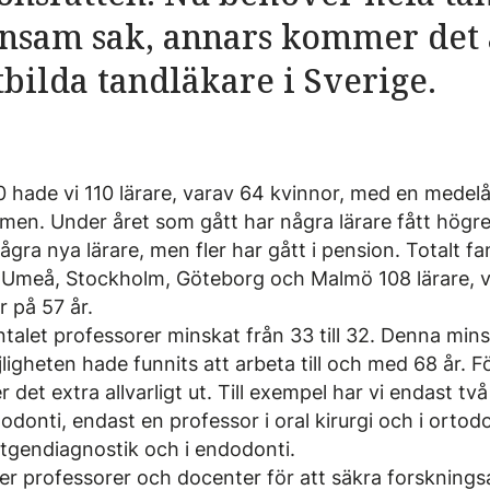
nsam sak, annars kommer det a
utbilda tandläkare i Sverige.
0 hade vi 110 lärare, varav 64 kvinnor, med en medel
men. Under året som gått har några lärare fått högre 
ågra nya lärare, men fler har gått i pension. Totalt fa
 i Umeå, Stockholm, Göteborg och Malmö 108 lärare, v
 på 57 år.
talet professorer minskat från 33 till 32. Denna mins
ligheten hade funnits att arbeta till och med 68 år. F
et extra allvarligt ut. Till exempel har vi endast två
odonti, endast en professor i oral kirurgi och i ortodo
ntgendiagnostik och i endodonti.
r professorer och docenter för att säkra forsknings