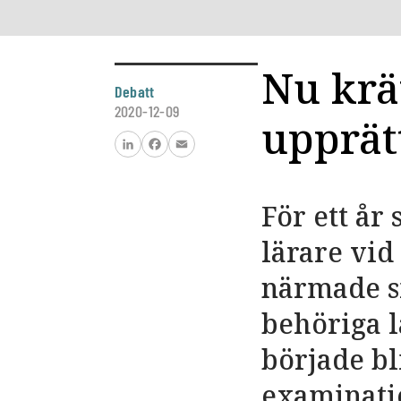
Nu krä
Debatt
2020-12-09
upprät
LinkedIn
Facebook
Email
För ett år
lärare vid
närmade si
behöriga l
började bli
examinati