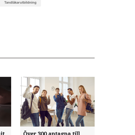
tandläkarutbildning
jt
Över 300 antagna till