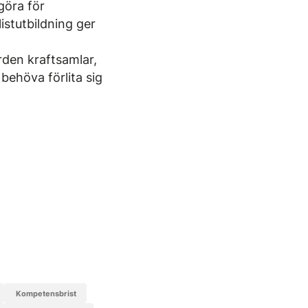
göra för
istutbildning ger
rden kraftsamlar,
 behöva förlita sig
Kompetensbrist