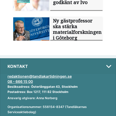
godkänt av Ivo
Ny gästprofessor
ska stärka
materialforskningen
i Göteborg
KONTAKT
redaktionen@tandlakartidningen.se
08 - 666 15 00
Besöksadress: Österlånggatan 43, Stockholm
Postadress: Box 1217, 111 82 Stockholm
Ansvarig utgivare: Anna Norberg
Organisationsnummer: 556154-8347 (Tandläkarnas
Serviceaktiebolag)