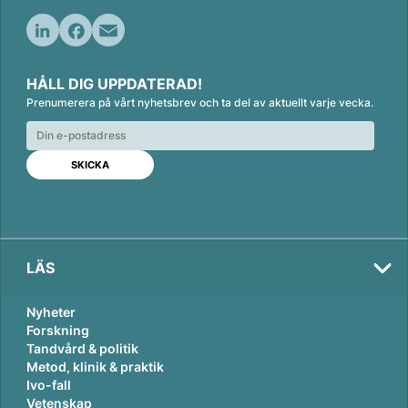
L
F
E
i
a
m
HÅLL DIG UPPDATERAD!
n
c
a
Prenumerera på vårt nyhetsbrev och ta del av aktuellt varje vecka.
k
e
i
e
b
l
d
o
I
o
n
k
LÄS
Nyheter
Forskning
Tandvård & politik
Metod, klinik & praktik
Val
2026
Ivo-fall
Vetenskap