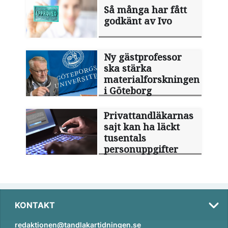
Så många har fått
godkänt av Ivo
Ny gästprofessor
ska stärka
materialforskningen
i Göteborg
Privattandläkarnas
sajt kan ha läckt
tusentals
personuppgifter
KONTAKT
redaktionen@tandlakartidningen.se