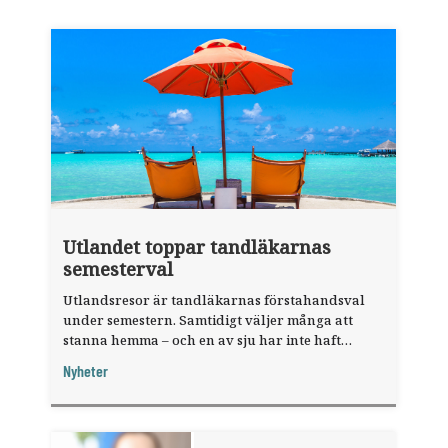
Utlandet toppar tandläkarnas
semesterval
Utlandsresor är tandläkarnas förstahandsval
under semestern. Samtidigt väljer många att
stanna hemma – och en av sju har inte haft
någon sommarledighet alls, enligt "månadens
Nyheter
fråga".