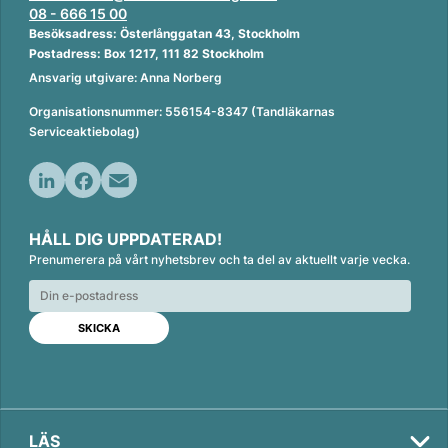
08 - 666 15 00
Besöksadress: Österlånggatan 43, Stockholm
Postadress: Box 1217, 111 82 Stockholm
Ansvarig utgivare: Anna Norberg
Organisationsnummer: 556154-8347 (Tandläkarnas
Serviceaktiebolag)
L
F
E
i
a
m
HÅLL DIG UPPDATERAD!
n
c
a
Prenumerera på vårt nyhetsbrev och ta del av aktuellt varje vecka.
k
e
i
e
b
l
d
o
I
o
n
k
LÄS