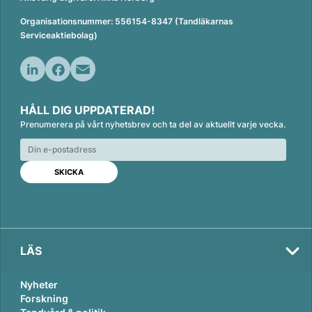
Organisationsnummer: 556154-8347 (Tandläkarnas
Serviceaktiebolag)
L
F
E
i
a
m
HÅLL DIG UPPDATERAD!
n
c
a
Prenumerera på vårt nyhetsbrev och ta del av aktuellt varje vecka.
k
e
i
e
b
l
d
o
I
o
n
k
LÄS
Nyheter
Forskning