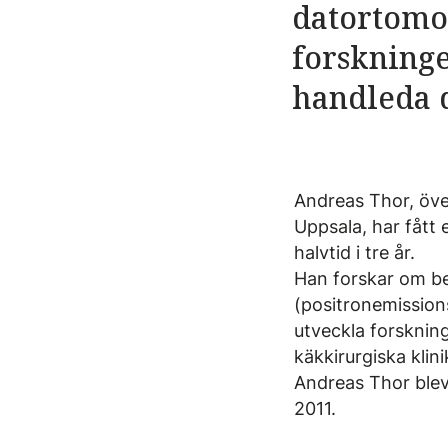
datortomog
forskninge
handleda d
Andreas Thor, över
Uppsala, har fått 
halvtid i tre år.
Han forskar om b
(positronemission
utveckla forsknin
käkkirurgiska klini
Andreas Thor blev d
2011.