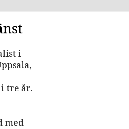
änst
ist i
Uppsala,
 tre år.
ad med