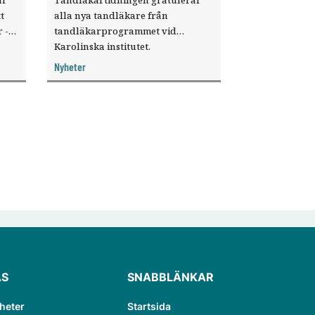
t
alla nya tandläkare från
 ­
tandläkarprogrammet vid
Karolinska institutet.
KUT)
Nyheter
ÄS
SNABBLÄNKAR
heter
Startsida