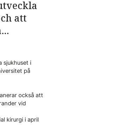
utveckla
ch att
..
 sjukhuset i
iversitet på
anerar också att
rander vid
 kirurgi i april