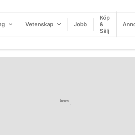
Köp
ng
Vetenskap
Jobb
&
Ann
Sälj
Annons