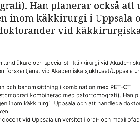
rafi). Han planerar också att 
n inom käkkirurgi i Uppsala o
oktorander vid käkkirurgiska.
tandläkare och specialist i käkkirurgi vid Akademiska
en forskartjänst vid Akademiska sjukhuset/Uppsala un
en och benomsättning i kombination med PET-CT
stomografi kombinerad med datortomografi). Han pl
gen inom käkkirurgi i Uppsala och att handleda dokto
ken.
ocent vid Uppsala universitet i oral- och maxillofacial