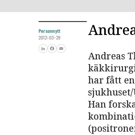
Andrea
Personnytt
2012-03-29
Andreas Th
LinkedIn
Facebook
Email
käkkirurgi
har fått e
sjukhuset/
Han forsk
kombinati
(positron