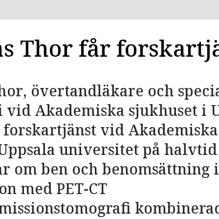
s Thor får forskartj
or, övertandläkare och special
 vid Akademiska sjukhuset i 
n forskartjänst vid Akademiska
Uppsala universitet på halvtid i
ar om ben och benomsättning i
on med PET-CT
emissionstomografi kombiner