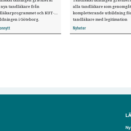
 nya tandläkare från
alla tandläkare som genomgåt
dläkarprogrammet och KUT-
kompletterande ­utbildning för
ldningen i Göteborg.
tandläkare med legitimation
utanför EU/ESS och Schweiz (
onnytt
Nyheter
vid Karolinska institutet.
L
Ny