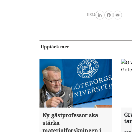
TIPSA
LinkedIn
Facebook
Email
Upptäck mer
Gra
Ny gästprofessor ska
ta
stärka
materialforskningen i
Tan