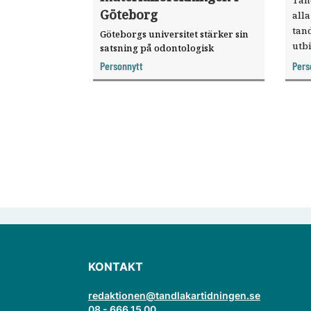
Göteborg
alla
tan
Göteborgs universitet stärker sin
utbi
satsning på odontologisk
materialforskning genom att
Personnytt
Pers
knyta forskaren Pekka Vallittu till
verksamheten som gästprofessor.
KONTAKT
redaktionen@tandlakartidningen.se
08 - 666 15 00