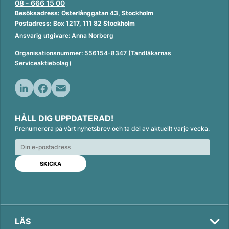
08 - 666 15 00
Besöksadress: Österlånggatan 43, Stockholm
Postadress: Box 1217, 111 82 Stockholm
Ansvarig utgivare: Anna Norberg
Organisationsnummer: 556154-8347 (Tandläkarnas
Serviceaktiebolag)
L
F
E
i
a
m
HÅLL DIG UPPDATERAD!
n
c
a
Prenumerera på vårt nyhetsbrev och ta del av aktuellt varje vecka.
k
e
i
e
b
l
d
o
I
o
n
k
LÄS