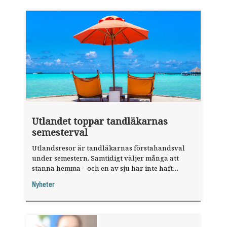
Utlandet toppar tandläkarnas
semesterval
Utlandsresor är tandläkarnas förstahandsval
under semestern. Samtidigt väljer många att
stanna hemma – och en av sju har inte haft
någon sommarledighet alls, enligt "månadens
Nyheter
fråga".