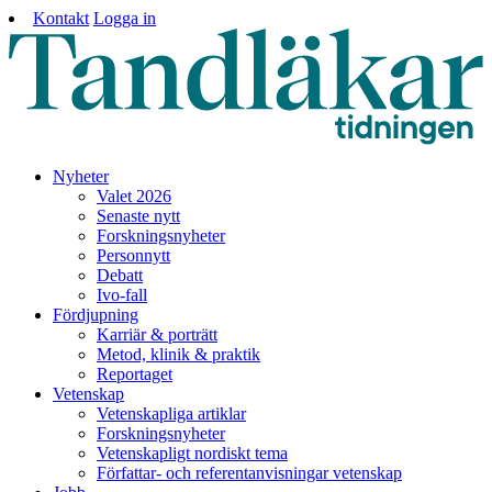
Kontakt
Logga in
Nyheter
Valet 2026
Senaste nytt
Forskningsnyheter
Personnytt
Debatt
Ivo-fall
Fördjupning
Karriär & porträtt
Metod, klinik & praktik
Reportaget
Vetenskap
Vetenskapliga artiklar
Forskningsnyheter
Vetenskapligt nordiskt tema
Författar- och referentanvisningar vetenskap