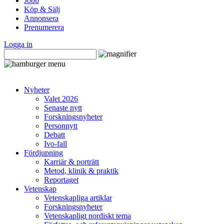
Jobb
Köp & Sälj
Annonsera
Prenumerera
Logga in
Nyheter
Valet 2026
Senaste nytt
Forskningsnyheter
Personnytt
Debatt
Ivo-fall
Fördjupning
Karriär & porträtt
Metod, klinik & praktik
Reportaget
Vetenskap
Vetenskapliga artiklar
Forskningsnyheter
Vetenskapligt nordiskt tema