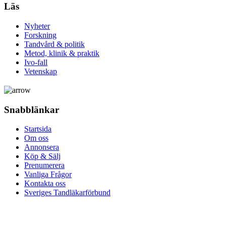
Läs
Nyheter
Forskning
Tandvård & politik
Metod, klinik & praktik
Ivo-fall
Vetenskap
Snabblänkar
Startsida
Om oss
Annonsera
Köp & Sälj
Prenumerera
Vanliga Frågor
Kontakta oss
Sveriges Tandläkarförbund