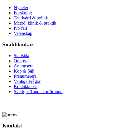
Nyheter
Forskning
Tandvård & politik
Metod, klinik & praktik
Ivo-fall
Vetenskap
Snabblänkar
Startsida
Om oss
Annonsera
Köp & Sälj
Prenumerera
Vanliga Frågor
Kontakta oss
Sveriges Tandläkarförbund
Kontakt