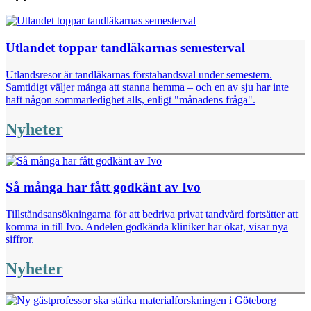
Utlandet toppar tandläkarnas semesterval
Utlandsresor är tandläkarnas förstahandsval under semestern.
Samtidigt väljer många att stanna hemma – och en av sju har inte
haft någon sommarledighet alls, enligt "månadens fråga".
Nyheter
Så många har fått godkänt av Ivo
Tillståndsansökningarna för att bedriva privat tandvård fortsätter att
komma in till Ivo. Andelen godkända kliniker har ökat, visar nya
siffror.
Nyheter