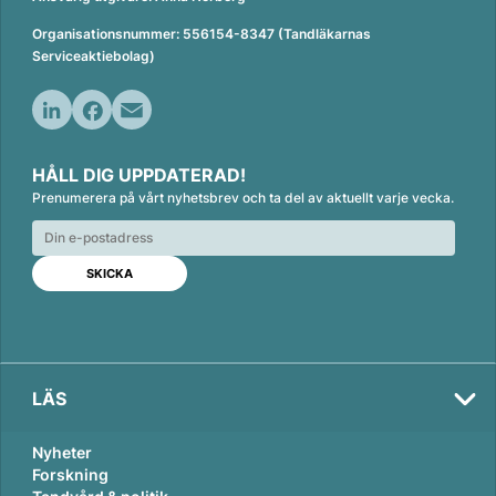
Organisationsnummer: 556154-8347 (Tandläkarnas
Serviceaktiebolag)
L
F
E
i
a
m
HÅLL DIG UPPDATERAD!
n
c
a
Prenumerera på vårt nyhetsbrev och ta del av aktuellt varje vecka.
k
e
i
e
b
l
d
o
I
o
n
k
LÄS
Nyheter
Forskning