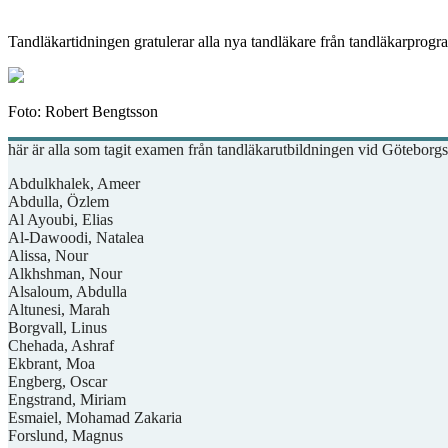
Tandläkartidningen gratulerar alla nya tandläkare från tandläkarpro
Foto: Robert Bengtsson
här är alla som tagit examen från tandläkarutbildningen vid Göteborgs
Abdulkhalek, Ameer
Abdulla, Özlem
Al Ayoubi, Elias
Al-Dawoodi, Natalea
Alissa, Nour
Alkhshman, Nour
Alsaloum, Abdulla
Altunesi, Marah
Borgvall, Linus
Chehada, Ashraf
Ekbrant, Moa
Engberg, Oscar
Engstrand, Miriam
Esmaiel, Mohamad Zakaria
Forslund, Magnus