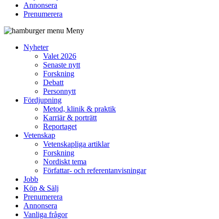
Annonsera
Prenumerera
Meny
Nyheter
Valet 2026
Senaste nytt
Forskning
Debatt
Personnytt
Fördjupning
Metod, klinik & praktik
Karriär & porträtt
Reportaget
Vetenskap
Vetenskapliga artiklar
Forskning
Nordiskt tema
Författar- och referentanvisningar
Jobb
Köp & Sälj
Prenumerera
Annonsera
Vanliga frågor