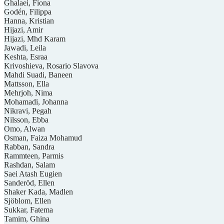
Ghalaei, Fiona
Godén, Filippa
Hanna, Kristian
Hijazi, Amir
Hijazi, Mhd Karam
Jawadi, Leila
Keshta, Esraa
Krivoshieva, Rosario Slavova
Mahdi Suadi, Baneen
Mattsson, Ella
Mehrjoh, Nima
Mohamadi, Johanna
Nikravi, Pegah
Nilsson, Ebba
Omo, Alwan
Osman, Faiza Mohamud
Rabban, Sandra
Rammteen, Parmis
Rashdan, Salam
Saei Atash Eugien
Sanderöd, Ellen
Shaker Kada, Madlen
Sjöblom, Ellen
Sukkar, Fatema
Tamim, Ghina