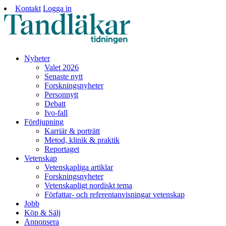
Kontakt
Logga in
Nyheter
Valet 2026
Senaste nytt
Forskningsnyheter
Personnytt
Debatt
Ivo-fall
Fördjupning
Karriär & porträtt
Metod, klinik & praktik
Reportaget
Vetenskap
Vetenskapliga artiklar
Forskningsnyheter
Vetenskapligt nordiskt tema
Författar- och referentanvisningar vetenskap
Jobb
Köp & Sälj
Annonsera