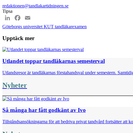
redaktionen@tandlakartidningen.se
Tipsa
LinkedIn
Facebook
Email
Göteborgs universitet
KUT
tandläkarexamen
Upptäck mer
Utlandet toppar tandläkarnas semesterval
Utlandsresor är tandläkarnas förstahandsval under semestern. Samtidig
Nyheter
Så många har fått godkänt av Ivo
Tillståndsansökningarna för att bedriva privat tandvård fortsätter att k