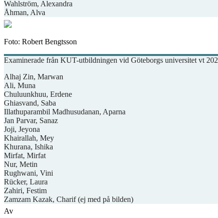
Wahlström, Alexandra
Åhman, Alva
Foto: Robert Bengtsson
Examinerade från KUT-utbildningen vid Göteborgs universitet vt 20
Alhaj Zin, Marwan
Ali, Muna
Chuluunkhuu, Erdene
Ghiasvand, Saba
Illathuparambil Madhusudanan, Aparna
Jan Parvar, Sanaz
Joji, Jeyona
Khairallah, Mey
Khurana, Ishika
Mirfat, Mirfat
Nur, Metin
Rughwani, Vini
Rücker, Laura
Zahiri, Festim
Zamzam Kazak, Charif (ej med på bilden)
Av