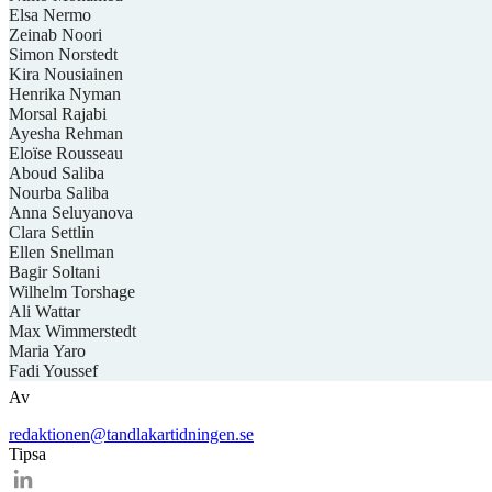
Elsa Nermo
Zeinab Noori
Simon Norstedt
Kira Nousiainen
Henrika Nyman
Morsal Rajabi
Ayesha Rehman
Eloïse Rousseau
Aboud Saliba
Nourba Saliba
Anna Seluyanova
Clara Settlin
Ellen Snellman
Bagir Soltani
Wilhelm Torshage
Ali Wattar
Max Wimmerstedt
Maria Yaro
Fadi Youssef
Av
redaktionen@tandlakartidningen.se
Tipsa