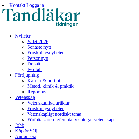
Kontakt
Logga in
Nyheter
Valet 2026
Senaste nytt
Forskningsnyheter
Personnytt
Debatt
Ivo-fall
Fördjupning
Karriär & porträtt
Metod, klinik & praktik
Reportaget
Vetenskap
Vetenskapliga artiklar
Forskningsnyheter
Vetenskapligt nordiskt tema
Författar- och referentanvisningar vetenskap
Jobb
Köp & Sälj
Annonsera