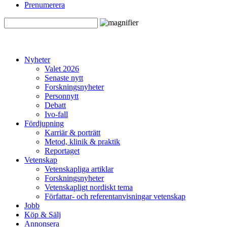
Prenumerera
Nyheter
Valet 2026
Senaste nytt
Forskningsnyheter
Personnytt
Debatt
Ivo-fall
Fördjupning
Karriär & porträtt
Metod, klinik & praktik
Reportaget
Vetenskap
Vetenskapliga artiklar
Forskningsnyheter
Vetenskapligt nordiskt tema
Författar- och referentanvisningar vetenskap
Jobb
Köp & Sälj
Annonsera