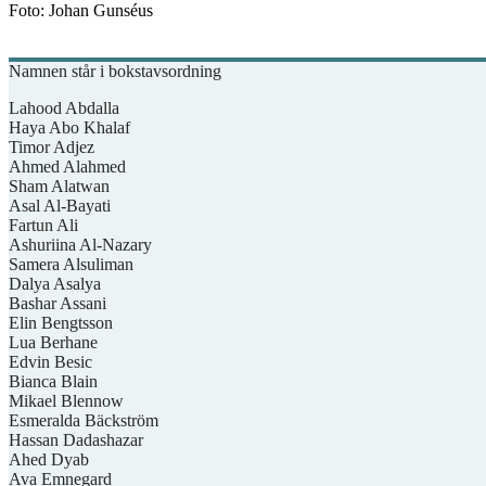
Foto: Johan Gunséus
Namnen står i bokstavsordning
Lahood Abdalla
Haya Abo Khalaf
Timor Adjez
Ahmed Alahmed
Sham Alatwan
Asal Al-Bayati
Fartun Ali
Ashuriina Al-Nazary
Samera Alsuliman
Dalya Asalya
Bashar Assani
Elin Bengtsson
Lua Berhane
Edvin Besic
Bianca Blain
Mikael Blennow
Esmeralda Bäckström
Hassan Dadashazar
Ahed Dyab
Ava Emnegard