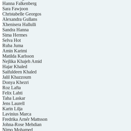
Hanna Falkenberg
Sara Fawjoon
Christabelle Georgos
Alexandra Gullans
Xhenisera Hallulli
Sandra Hanna
Sima Hermes
Selva Hot
Ruba Juma
Amin Karimi
Matilda Karlsson
Nejlika Khajeh Amid
Hajar Khaled
Saifuldeen Khaled
Jalil Khazzoum
Donya Khezri
Roz Lafta
Felix Lahti
Taha Laskar
Jens Laurell
Karin Lilja
Lavinius Marca
Fredrika Arnér Mattsson
Johna-Rose Mehdian
Nimo Mohamed