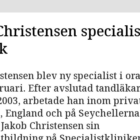
hristensen specialist
ik
stensen blev ny specialist i ora
ruari. Efter avslutad tandläk
003, arbetade han inom priva
, England och på Seychellerna
Jakob Christensen sin
utbildning på Specialistklinike