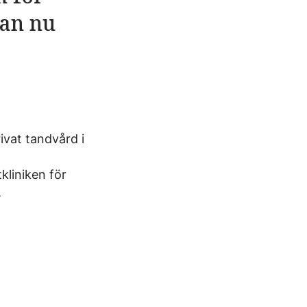
han nu
vat tandvård i
kliniken för
.