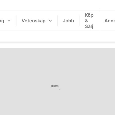
Köp
ng
Vetenskap
Jobb
&
Ann
Sälj
Annons