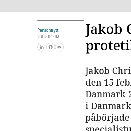
Jakob C
Personnytt
2013-04-03
protet
LinkedIn
Facebook
Email
Jakob Chri
den 15 feb
Danmark 2
i Danmark
påbörjade 
specialist