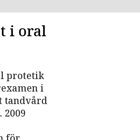
 i oral
l protetik
arexamen i
t tandvård
. 2009
n för