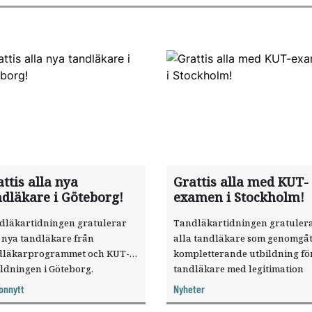
ttis alla nya
Grattis alla med KUT-
ndläkare i Göteborg!
examen i Stockholm!
dläkartidningen gratulerar
Tandläkartidningen gratuler
 nya tandläkare från
alla tandläkare som genomgåt
dläkarprogrammet och KUT-
kompletterande ­utbildning för
ldningen i Göteborg.
tandläkare med legitimation
utanför EU/ESS och Schweiz (
onnytt
Nyheter
vid Karolinska institutet.