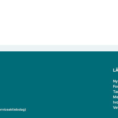
L
Ny
Fo
Ta
Me
Ivo
Ve
rviceaktiebolag)