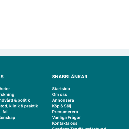
ÄS
SNABBLÄNKAR
heter
Startsida
rskning
Om oss
ndvård & politik
Annonsera
tod, klinik & praktik
Köp & Sälj
-fall
Prenumerera
tenskap
Vanliga Frågor
Kontakta oss
Sveriges Tandläkarförbund