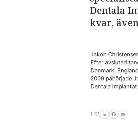
Dentala Im
kvar, även
Jakob Christensen 
Efter avslutad ta
Danmark, England
2009 påbörjade Jak
Dentala Implantat
TIPSA
LinkedIn
Facebook
Email