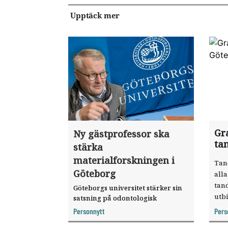
Upptäck mer
Gra
Ny gästprofessor ska
ta
stärka
materialforskningen i
Tan
Göteborg
alla
tan
Göteborgs universitet stärker sin
utbi
satsning på odontologisk
materialforskning genom att
Personnytt
Pers
knyta forskaren Pekka Vallittu till