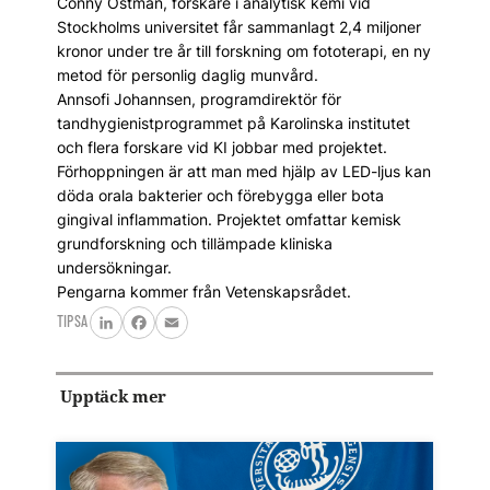
Conny Östman, forskare i analytisk kemi vid
Stockholms universitet får sammanlagt 2,4 miljoner
kronor under tre år till forskning om fototerapi, en ny
metod för personlig daglig munvård.
Annsofi Johannsen, programdirektör för
tandhygienistprogrammet på Karolinska institutet
och flera forskare vid KI jobbar med projektet.
Förhoppningen är att man med hjälp av LED-ljus kan
döda orala bakterier och förebygga eller bota
gingival inflammation. Projektet omfattar kemisk
grundforskning och tillämpade kliniska
undersökningar.
Pengarna kommer från Vetenskapsrådet.
TIPSA
LinkedIn
Facebook
Email
Upptäck mer