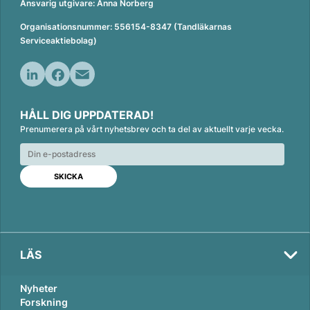
Ansvarig utgivare: Anna Norberg
Organisationsnummer: 556154-8347 (Tandläkarnas
Serviceaktiebolag)
L
F
E
i
a
m
HÅLL DIG UPPDATERAD!
n
c
a
Prenumerera på vårt nyhetsbrev och ta del av aktuellt varje vecka.
k
e
i
e
b
l
d
o
I
o
n
k
LÄS
Nyheter
Forskning