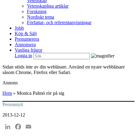
Vetenskap
Vetenskapliga artiklar
Forskning
Nordiskt tema
Författar- och referentanvisningar
Jobb
Köp & Sälj
Prenumerera
Annonsera
Vanliga frågor
Logga in
Sidan stöds inte av din webläsare. Använd en nyare webbläsare
såsom Chrome, Firefox eller Safari.
Annons
Hem
»
Monica Palmö rör på sig
Personnytt
2013-12-12
LinkedIn
Facebook
Email