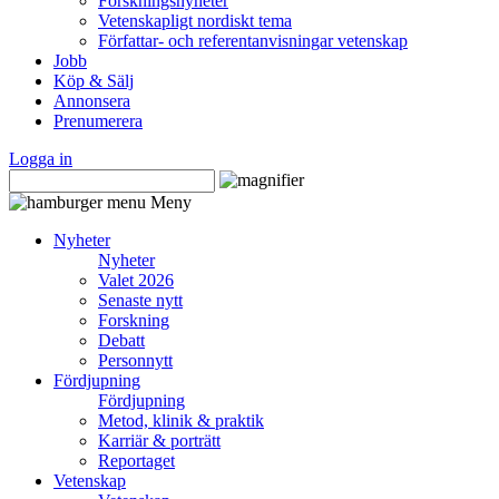
Forskningsnyheter
Vetenskapligt nordiskt tema
Författar- och referentanvisningar vetenskap
Jobb
Köp & Sälj
Annonsera
Prenumerera
Logga in
Meny
Nyheter
Nyheter
Valet 2026
Senaste nytt
Forskning
Debatt
Personnytt
Fördjupning
Fördjupning
Metod, klinik & praktik
Karriär & porträtt
Reportaget
Vetenskap