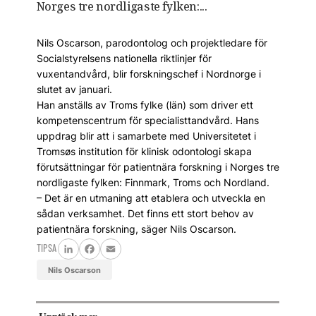
Norges tre nordligaste fylken:...
Nils Oscarson, parodontolog och projektledare för
Socialstyrelsens nationella riktlinjer för
vuxentandvård, blir forskningschef i Nordnorge i
slutet av januari.
Han anställs av Troms fylke (län) som driver ett
kompetenscentrum för specialisttandvård. Hans
uppdrag blir att i samarbete med Universitetet i
Tromsøs institution för klinisk odontologi skapa
förutsättningar för patientnära forskning i Norges tre
nordligaste fylken: Finnmark, Troms och Nordland.
– Det är en utmaning att etablera och utveckla en
sådan verksamhet. Det finns ett stort behov av
patientnära forskning, säger Nils Oscarson.
TIPSA
LinkedIn
Facebook
Email
Nils Oscarson