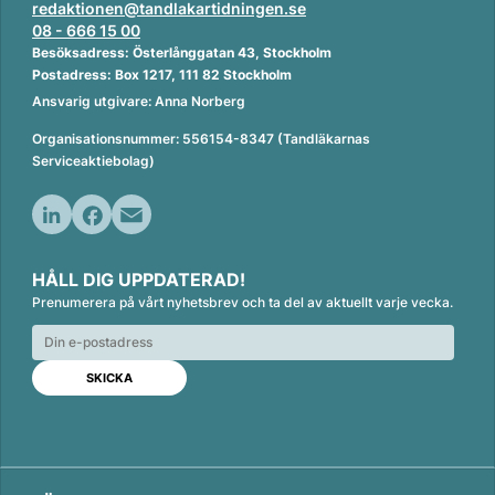
redaktionen@tandlakartidningen.se
08 - 666 15 00
Besöksadress: Österlånggatan 43, Stockholm
Postadress: Box 1217, 111 82 Stockholm
Ansvarig utgivare: Anna Norberg
Organisationsnummer: 556154-8347 (Tandläkarnas
Serviceaktiebolag)
L
F
E
i
a
m
HÅLL DIG UPPDATERAD!
n
c
a
Prenumerera på vårt nyhetsbrev och ta del av aktuellt varje vecka.
k
e
i
e
b
l
d
o
I
o
n
k