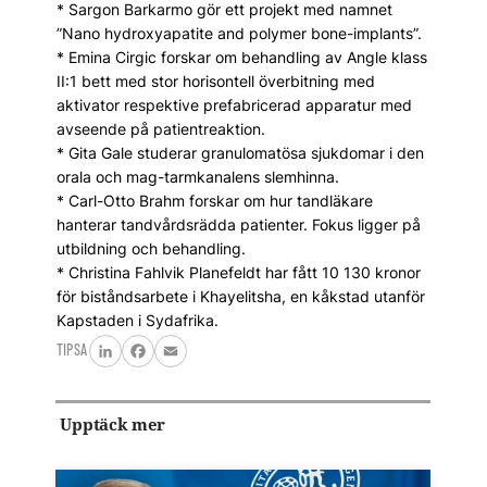
* Sargon Barkarmo gör ett projekt med namnet
”Nano hydroxyapatite and polymer bone-implants”.
* Emina Cirgic forskar om behandling av Angle klass
II:1 bett med stor horisontell överbitning med
aktivator respektive prefabricerad apparatur med
avseende på patientreaktion.
* Gita Gale studerar granulomatösa sjukdomar i den
orala och mag-tarmkanalens slemhinna.
* Carl-Otto Brahm forskar om hur tandläkare
hanterar tandvårdsrädda patienter. Fokus ligger på
utbildning och behandling.
* Christina Fahlvik Planefeldt har fått 10 130 kronor
för biståndsarbete i Khayelitsha, en kåkstad utanför
Kapstaden i Sydafrika.
TIPSA
LinkedIn
Facebook
Email
Upptäck mer