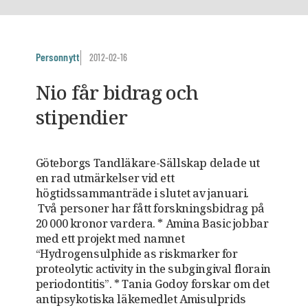
Personnytt
2012-02-16
Nio får bidrag och
stipendier
Göteborgs Tandläkare-Sällskap delade ut
en rad utmärkelser vid ett
högtidssammanträde i slutet av januari.
Två personer har fått forskningsbidrag på
20 000 kronor vardera. * Amina Basic jobbar
med ett projekt med namnet
“Hydrogensulphide as riskmarker for
proteolytic activity in the subgingival florain
periodontitis”. * Tania Godoy forskar om det
antipsykotiska läkemedlet Amisulprids