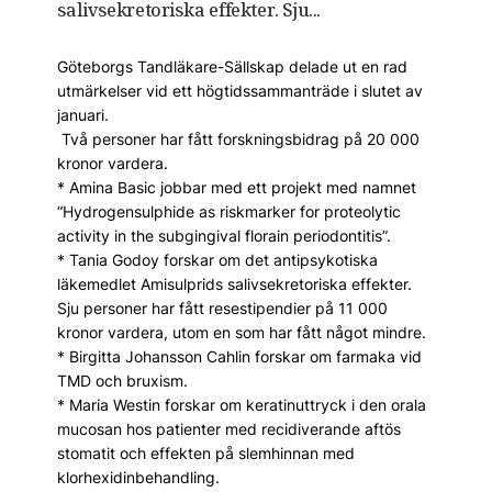
salivsekretoriska effekter. Sju...
Göteborgs Tandläkare-Sällskap delade ut en rad
utmärkelser vid ett högtidssammanträde i slutet av
januari.
Två personer har fått forskningsbidrag på 20 000
kronor vardera.
* Amina Basic jobbar med ett projekt med namnet
“Hydrogensulphide as riskmarker for proteolytic
activity in the subgingival florain periodontitis”.
* Tania Godoy forskar om det antipsykotiska
läkemedlet Amisulprids salivsekretoriska effekter.
Sju personer har fått resestipendier på 11 000
kronor vardera, utom en som har fått något mindre.
* Birgitta Johansson Cahlin forskar om farmaka vid
TMD och bruxism.
* Maria Westin forskar om keratinuttryck i den orala
mucosan hos patienter med recidiverande aftös
stomatit och effekten på slemhinnan med
klorhexidinbehandling.