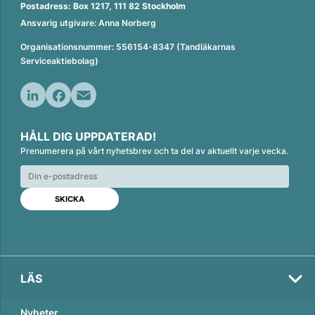
Postadress: Box 1217, 111 82 Stockholm
Ansvarig utgivare: Anna Norberg
Organisationsnummer: 556154-8347 (Tandläkarnas
Serviceaktiebolag)
L
F
E
i
a
m
HÅLL DIG UPPDATERAD!
n
c
a
Prenumerera på vårt nyhetsbrev och ta del av aktuellt varje vecka.
k
e
i
e
b
l
d
o
I
o
n
k
LÄS
Nyheter