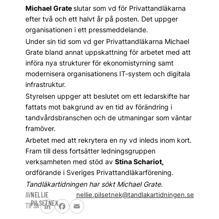
Michael Grate
slutar som vd för Privattandläkarna
efter två och ett halvt år på posten. Det uppger
organisationen i ett pressmeddelande.
Under sin tid som vd ger Privattandläkarna Michael
Grate bland annat uppskattning för arbetet med att
införa nya strukturer för ekonomistyrning samt
modernisera organisationens IT-system och digitala
infrastruktur.
Styrelsen uppger att beslutet om ett ledarskifte har
fattats mot bakgrund av en tid av förändring i
tandvårdsbranschen och de utmaningar som väntar
framöver.
Arbetet med att rekrytera en ny vd inleds inom kort.
Fram till dess fortsätter ledningsgruppen
verksamheten med stöd av
Stina Schariot,
ordförande i Sveriges Privattandläkarförening.
Tandläkartidningen har sökt Michael Grate.
AV
NELLIE
nellie.pilsetnek@tandlakartidningen.se
PILSETNEK
TIPSA
LinkedIn
Facebook
Email