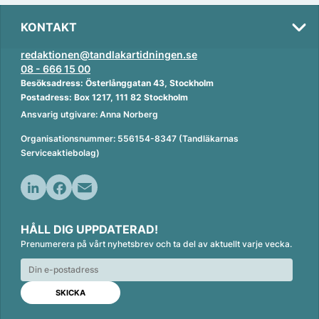
KONTAKT
redaktionen@tandlakartidningen.se
08 - 666 15 00
Besöksadress: Österlånggatan 43, Stockholm
Postadress: Box 1217, 111 82 Stockholm
Ansvarig utgivare: Anna Norberg
Organisationsnummer: 556154-8347 (Tandläkarnas
Serviceaktiebolag)
L
F
E
i
a
m
HÅLL DIG UPPDATERAD!
n
c
a
Prenumerera på vårt nyhetsbrev och ta del av aktuellt varje vecka.
k
e
i
e
b
l
d
o
I
o
n
k