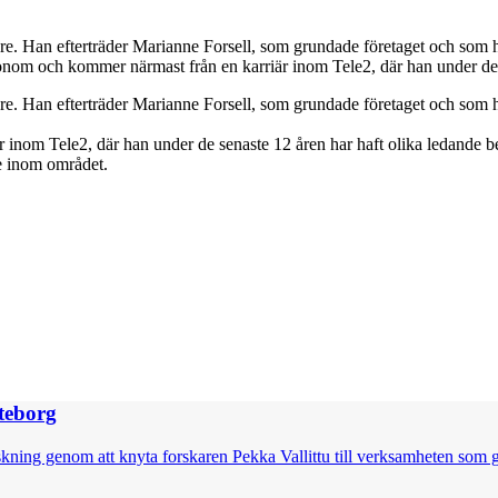
Care. Han efterträder Marianne Forsell, som grundade företaget och som h
ekonom och kommer närmast från en karriär inom Tele2, där han under de.
Care. Han efterträder Marianne Forsell, som grundade företaget och som h
inom Tele2, där han under de senaste 12 åren har haft olika ledande be
ge inom området.
öteborg
skning genom att knyta forskaren Pekka Vallittu till verksamheten som g