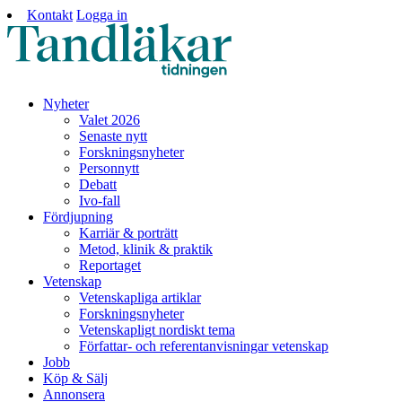
Kontakt
Logga in
Nyheter
Valet 2026
Senaste nytt
Forskningsnyheter
Personnytt
Debatt
Ivo-fall
Fördjupning
Karriär & porträtt
Metod, klinik & praktik
Reportaget
Vetenskap
Vetenskapliga artiklar
Forskningsnyheter
Vetenskapligt nordiskt tema
Författar- och referentanvisningar vetenskap
Jobb
Köp & Sälj
Annonsera