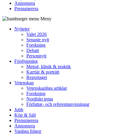
Annonsera
Prenumerera
Meny
Nyheter
Valet 2026
Senaste nytt
Forskning
Debatt
Personnytt
Fördjupning
Metod, klinik & praktik
Karriär & porträtt
Reportaget
Vetenskap
Vetenskapliga artiklar
Forskning
Nordiskt tema
Författar- och referentanvisningar
Jobb
Köp & Sälj
Prenumerera
Annonsera
Vanliga frågor