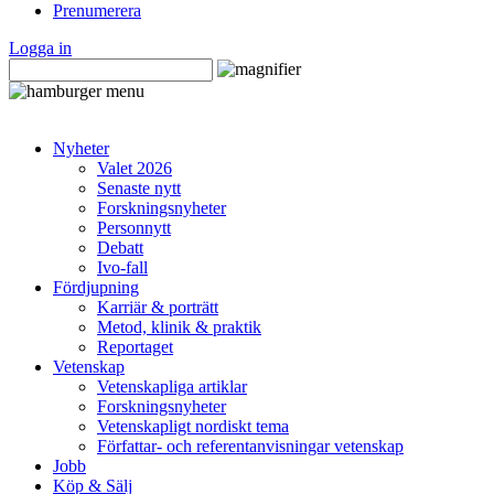
Prenumerera
Logga in
Nyheter
Valet 2026
Senaste nytt
Forskningsnyheter
Personnytt
Debatt
Ivo-fall
Fördjupning
Karriär & porträtt
Metod, klinik & praktik
Reportaget
Vetenskap
Vetenskapliga artiklar
Forskningsnyheter
Vetenskapligt nordiskt tema
Författar- och referentanvisningar vetenskap
Jobb
Köp & Sälj