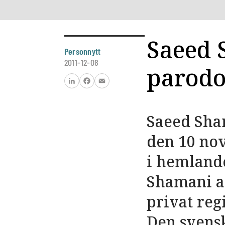
Saeed 
Personnytt
2011-12-08
parodo
LinkedIn
Facebook
Email
Saeed Sham
den 10 no
i hemlande
Shamani a
privat reg
Den svens