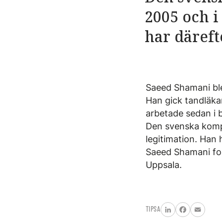
2005 och i
har därefte
Saeed Shamani ble
Han gick tandläka
arbetade sedan i b
Den svenska komple
legitimation. Han 
Saeed Shamani for
Uppsala.
TIPSA
LinkedIn
Facebook
Email