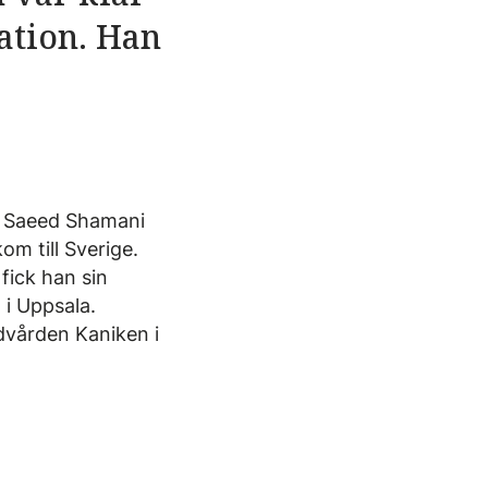
mation. Han
. Saeed Shamani
m till Sverige.
fick han sin
 i Uppsala.
dvården Kaniken i