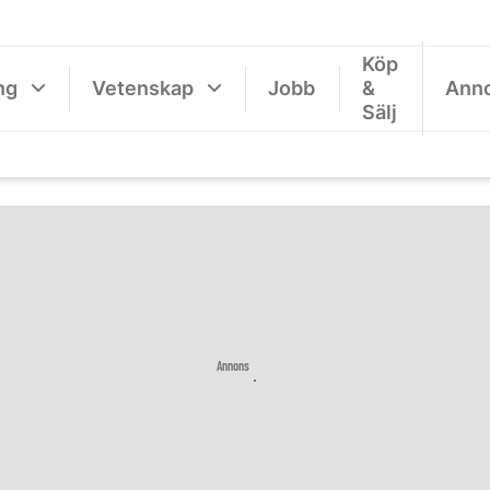
Köp
ng
Vetenskap
Jobb
&
Ann
Sälj
Annons