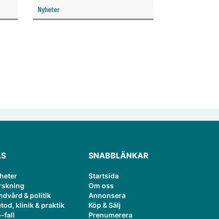
KUT)
Nyheter
ÄS
SNABBLÄNKAR
heter
Startsida
rskning
Om oss
ndvård & politik
Annonsera
tod, klinik & praktik
Köp & Sälj
-fall
Prenumerera