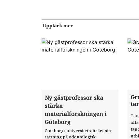
Upptäck mer
Gra
Ny gästprofessor ska
ta
stärka
materialforskningen i
Tan
Göteborg
alla
tan
Göteborgs universitet stärker sin
utbi
satsning på odontologisk