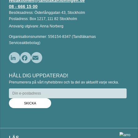
redaktionen@tandlakartidningen.se
08 - 666 15 00
Besöksadress: Österlånggatan 43, Stockholm
Postadress: Box 1217, 111 82 Stockholm
Ansvarig utgivare: Anna Norberg
Organisationsnummer: 556154-8347 (Tandläkarnas
Serviceaktiebolag)
L
F
E
i
a
m
HÅLL DIG UPPDATERAD!
n
c
a
Prenumerera på vårt nyhetsbrev och ta del av aktuellt varje vecka.
k
e
i
e
b
l
d
o
I
o
n
k
LÄS