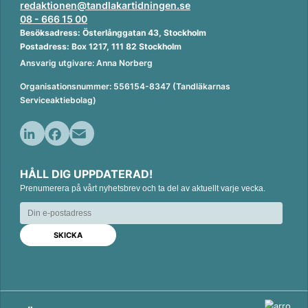
redaktionen@tandlakartidningen.se
08 - 666 15 00
Besöksadress: Österlånggatan 43, Stockholm
Postadress: Box 1217, 111 82 Stockholm
Ansvarig utgivare: Anna Norberg
Organisationsnummer: 556154-8347 (Tandläkarnas
Serviceaktiebolag)
L
F
E
i
a
m
HÅLL DIG UPPDATERAD!
n
c
a
k
Prenumerera på vårt nyhetsbrev och ta del av aktuellt varje vecka.
e
i
e
b
l
d
o
I
o
n
k