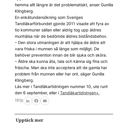
hemma allt längre är det problematiskt, anser Gunilla
Klingberg.
En enkätundersökning som Sveriges
Tandläkarförbundet gjorde 2011 visade att fyra av
tio kommuner sällan eller aldrig tog upp äldres
munhälsa när de bedömde äldres biståndsbehov.
– Den stora utmaningen är att hjälpa de äldre att
vara friska i munnen så länge som möjligt. De
behöver prevention innan de blir sjuka och sköra.
– Äldre ska kunna äta, tala och känna sig fina och
fräscha. Man ska inte acceptera att de gamla har
problem från munnen eller har ont, säger Gunilla
Klingberg.
Läs mer i Tandläkartidningen nummer 10, ute runt
den 6 september, eller i
Tandläkartidningen+.
TIPSA
LinkedIn
Facebook
Email
Upptäck mer