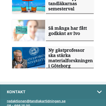
tandläkarnas
semesterval
Så många har fått
godkänt av Ivo
Ny gästprofessor
ska stärka
materialforskningen
i Göteborg
KONTAKT
redaktionen@tandlakartidningen.se
08 - 666 15 00