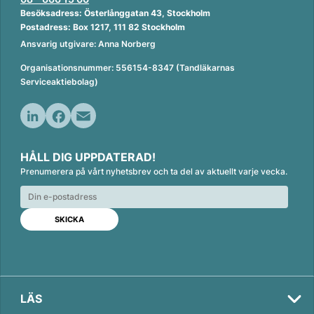
Besöksadress: Österlånggatan 43, Stockholm
Postadress: Box 1217, 111 82 Stockholm
Ansvarig utgivare: Anna Norberg
Organisationsnummer: 556154-8347 (Tandläkarnas
Serviceaktiebolag)
L
F
E
i
a
m
HÅLL DIG UPPDATERAD!
n
c
a
Prenumerera på vårt nyhetsbrev och ta del av aktuellt varje vecka.
k
e
i
e
b
l
d
o
I
o
n
k
LÄS