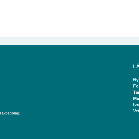
L
Ny
Fo
Ta
Me
Ivo
Ve
eaktiebolag)