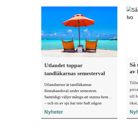
Så 
Utlandet toppar
av 
tandläkarnas semesterval
Till
Utlandsresor är tandläkarnas
priva
förstahandsval under semestern.
till 
Samtidigt väljer många att stanna hemma
– och en av sju har inte haft någon
ökat,
sommarledighet alls, enligt "månadens
Nyheter
Nyh
fråga".