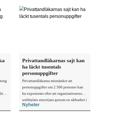
rka
Privattandläkarnas sajt kan
ha läckt tusentals
personuppgifter
sning
Privattandläkarna misstänker att
personuppgifter om 2 500 personer kan
ittu
ha exponerats efter att organisationens
webbplats utnyttjats genom en sårbarhet i
Nyheter
ett publiceringsverktyg.