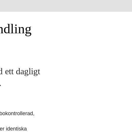
ndling
 ett dagligt
.
bokontrollerad,
ler identiska