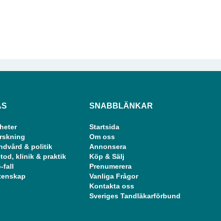
ÄS
SNABBLÄNKAR
heter
Startsida
rskning
Om oss
ndvård & politik
Annonsera
tod, klinik & praktik
Köp & Sälj
-fall
Prenumerera
tenskap
Vanliga Frågor
Kontakta oss
Sveriges Tandläkarförbund