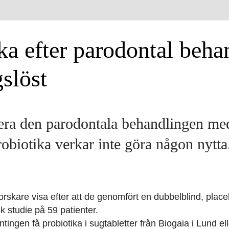
ka efter parodontal beha
slöst
era den parodon­tala behandlingen med
probiotika verkar inte göra någon nytta
orskare visa efter att de genomfört en dubbelblind, place
k studie på 59 patienter.
 antingen få probiotika i sugtabletter från Biogaia i Lund el