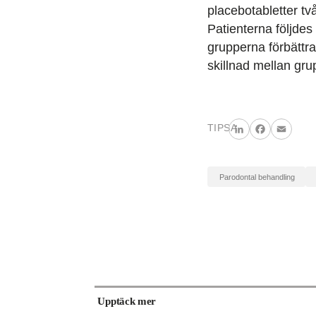
placebotabletter tv
Patienterna följdes
grupperna förbättra
skillnad mellan gru
TIPSA
LinkedIn
Facebook
Email
parodontal behandling
Upptäck mer