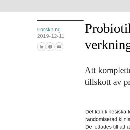
Probioti
Forskning
2019-12-11
verkning
LinkedIn
Facebook
Email
Att komplett
tillskott av 
Det kan kinesiska f
randomiserad klinis
De lottades till att