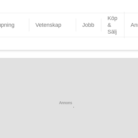
Köp
upning
Vetenskap
Jobb
&
An
Sälj
Annons