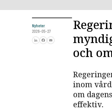
Regerin
Nyheter
2026-05-27
myndig
LinkedIn
Facebook
Email
och om
Regeringe
inom vård
om dagens
effektiv.