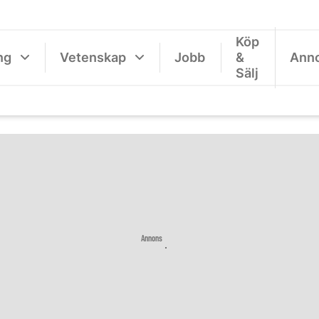
Köp
ng
Vetenskap
Jobb
&
Ann
Sälj
Annons