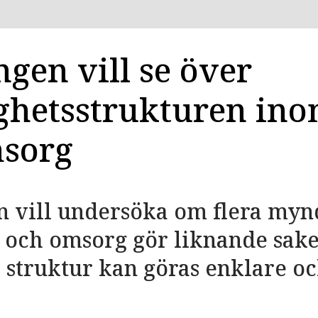
gen vill se över
hetsstrukturen ino
sorg
n vill undersöka om flera myn
 och omsorg gör liknande sake
 struktur kan göras enklare o