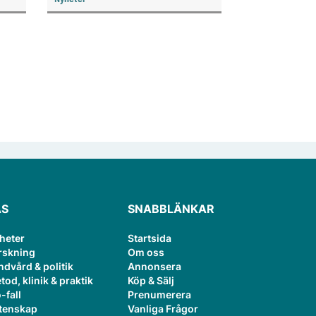
i ett
ÄS
SNABBLÄNKAR
heter
Startsida
rskning
Om oss
ndvård & politik
Annonsera
tod, klinik & praktik
Köp & Sälj
-fall
Prenumerera
tenskap
Vanliga Frågor