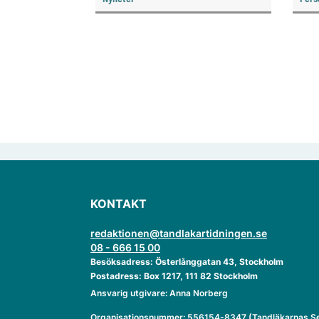
knyt
ver
KONTAKT
redaktionen@tandlakartidningen.se
08 - 666 15 00
Besöksadress: Österlånggatan 43, Stockholm
Postadress: Box 1217, 111 82 Stockholm
Ansvarig utgivare: Anna Norberg
Organisationsnummer: 556154-8347 (Tandläkarnas Se