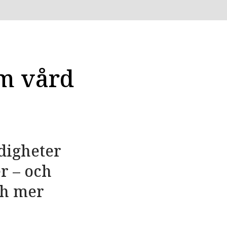
m vård
digheter
r – och
ch mer