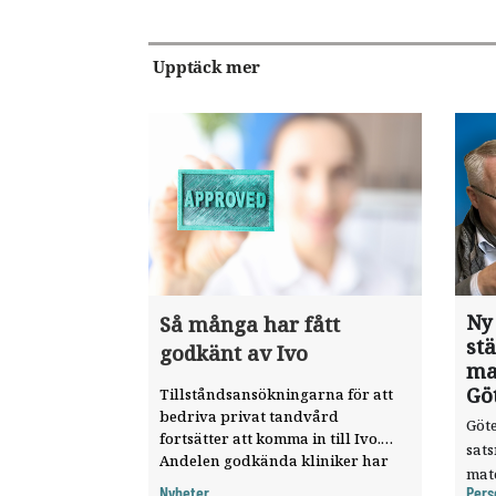
Upptäck mer
Ny
Så många har fått
st
godkänt av Ivo
ma
Gö
Tillståndsansökningarna för att
bedriva privat tandvård
Göte
fortsätter att komma in till Ivo.
sat
Andelen godkända kliniker har
mat
ökat, visar nya siffror.
Nyheter
Pers