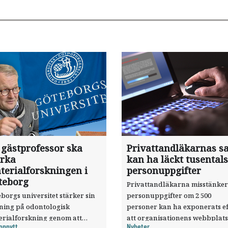
 gästprofessor ska
Privattandläkarnas sa
ärka
kan ha läckt tusentals
terialforskningen i
personuppgifter
teborg
Privattandläkarna misstänker
borgs universitet stärker sin
personuppgifter om 2 500
sning på odontologisk
personer kan ha exponerats ef
erialforskning genom att
att organisationens webbplats
onnytt
Nyheter