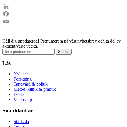
LinkedIn
Facebook
Email
Håll dig uppdaterad!
Prenumerera på vårt nyhetsbrev och ta del av
aktuellt varje vecka.
Läs
Nyheter
Forskning
Tandvård & politik
Metod, klinik & praktik
Ivo-fall
Vetenskap
Snabblänkar
Startsida
Om oss