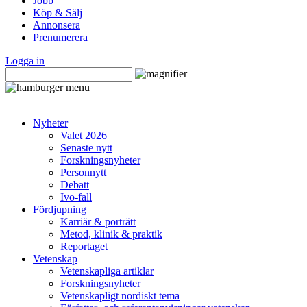
Jobb
Köp & Sälj
Annonsera
Prenumerera
Logga in
Nyheter
Valet 2026
Senaste nytt
Forskningsnyheter
Personnytt
Debatt
Ivo-fall
Fördjupning
Karriär & porträtt
Metod, klinik & praktik
Reportaget
Vetenskap
Vetenskapliga artiklar
Forskningsnyheter
Vetenskapligt nordiskt tema