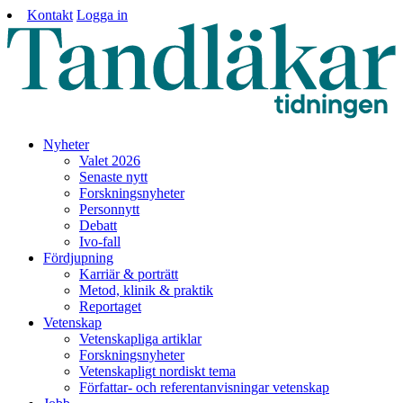
Kontakt
Logga in
Nyheter
Valet 2026
Senaste nytt
Forskningsnyheter
Personnytt
Debatt
Ivo-fall
Fördjupning
Karriär & porträtt
Metod, klinik & praktik
Reportaget
Vetenskap
Vetenskapliga artiklar
Forskningsnyheter
Vetenskapligt nordiskt tema
Författar- och referentanvisningar vetenskap