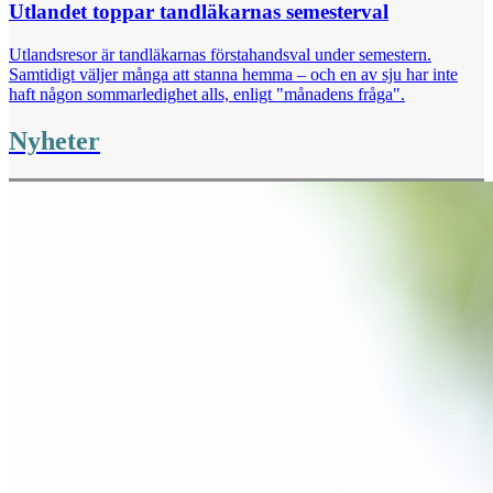
Utlandet toppar tandläkarnas semesterval
Utlandsresor är tandläkarnas förstahandsval under semestern.
Samtidigt väljer många att stanna hemma – och en av sju har inte
haft någon sommarledighet alls, enligt "månadens fråga".
Nyheter