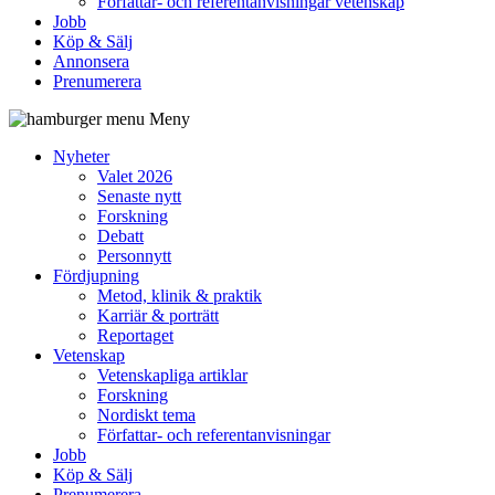
Författar- och referentanvisningar vetenskap
Jobb
Köp & Sälj
Annonsera
Prenumerera
Meny
Nyheter
Valet 2026
Senaste nytt
Forskning
Debatt
Personnytt
Fördjupning
Metod, klinik & praktik
Karriär & porträtt
Reportaget
Vetenskap
Vetenskapliga artiklar
Forskning
Nordiskt tema
Författar- och referentanvisningar
Jobb
Köp & Sälj
Prenumerera