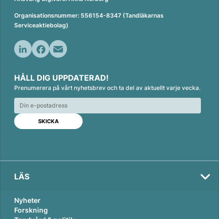
Organisationsnummer: 556154-8347 (Tandläkarnas
Serviceaktiebolag)
L
F
E
i
a
m
HÅLL DIG UPPDATERAD!
n
c
a
Prenumerera på vårt nyhetsbrev och ta del av aktuellt varje vecka.
k
e
i
e
b
l
d
o
I
o
n
k
LÄS
Nyheter
Forskning