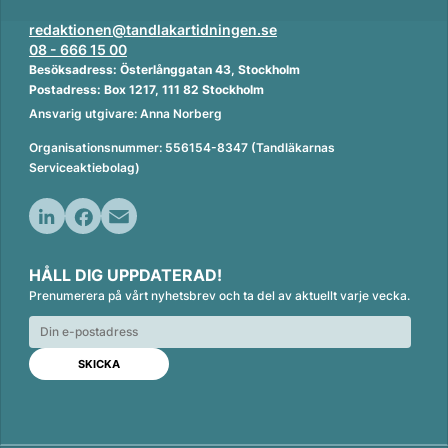
redaktionen@tandlakartidningen.se
08 - 666 15 00
Besöksadress: Österlånggatan 43, Stockholm
Postadress: Box 1217, 111 82 Stockholm
Ansvarig utgivare: Anna Norberg
Organisationsnummer: 556154-8347 (Tandläkarnas
Serviceaktiebolag)
L
F
E
i
a
m
HÅLL DIG UPPDATERAD!
n
c
a
Prenumerera på vårt nyhetsbrev och ta del av aktuellt varje vecka.
k
e
i
e
b
l
d
o
I
o
n
k