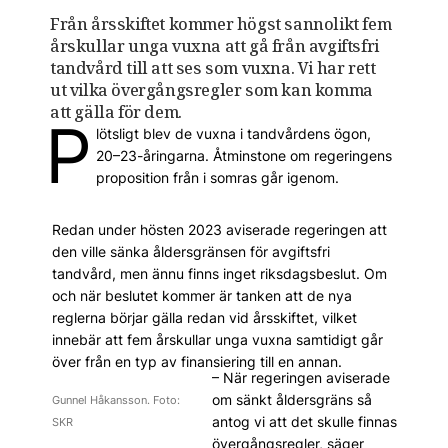
Från årsskiftet kommer högst sannolikt fem
årskullar unga vuxna att gå från avgiftsfri
tandvård till att ses som vuxna. Vi har rett
ut vilka övergångsregler som kan komma
att gälla för dem.
P
lötsligt blev de vuxna i tandvårdens ögon,
20–23-åringarna. Åtminstone om regeringens
proposition från i somras går igenom.
Redan under hösten 2023 avi­serade regeringen att
den ­ville sänka ålders­gränsen för avgiftsfri
tandvård, men ännu finns inget riksdagsbeslut. Om
och när beslutet kommer är tanken att de nya
reglerna börjar gälla redan vid årsskiftet, vilket
innebär att fem årskullar unga vuxna samtidigt går
över från en typ av finansiering till en annan.
– När regeringen aviserade
om sänkt åldersgräns så
Gunnel Håkansson. Foto:
antog vi att det skulle finnas
SKR
övergångsregler, säger