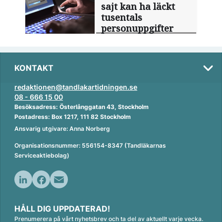
sajt kan ha läckt
tusentals
personuppgifter
KONTAKT
redaktionen@tandlakartidningen.se
08 - 666 15 00
Besöksadress: Österlånggatan 43, Stockholm
Postadress: Box 1217, 111 82 Stockholm
Ansvarig utgivare: Anna Norberg
Organisationsnummer: 556154-8347 (Tandläkarnas
Serviceaktiebolag)
L
F
E
i
a
m
HÅLL DIG UPPDATERAD!
n
c
a
Prenumerera på vårt nyhetsbrev och ta del av aktuellt varje vecka.