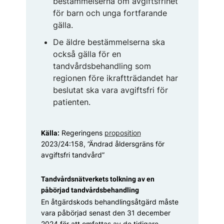
bestämmelserna om avgifts­frihet
för barn och unga fort­farande
gälla.
De äldre bestämmelserna ska
också gälla för en
tandvårdsbehandling som
regionen före ikraftträdandet har
beslutat ska vara avgiftsfri för
patienten.
Regeringens
proposition
Källa:
2023/24:158, ”Ändrad åldersgräns för
avgiftsfri tandvård”
Tandvårdsnätverkets tolkning av en
påbörjad tandvårdsbehandling
En åtgärdskods behandlings­åtgärd måste
vara påbörjad ­senast den 31 december
2024 för att omfattas av de tidigare