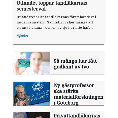
Utlandet toppar tandläkarnas
semesterval
Utlandsresor är tandläkarnas förstahandsval
under semestern. Samtidigt väljer många att
stanna hemma – och en av sju har inte haft
någon sommarledighet alls, enligt "månadens
Nyheter
fråga".
Så många har fått
godkänt av Ivo
Ny gästprofessor
ska stärka
materialforskningen
i Göteborg
Privattandläkarnas