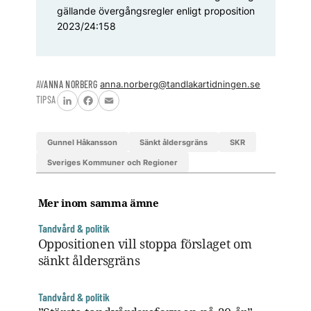
gällande övergångsregler enligt proposition
2023/24:158
AV
ANNA NORBERG
anna.norberg@tandlakartidningen.se
TIPSA
LinkedIn
Facebook
Email
Gunnel Håkansson
sänkt åldersgräns
SKR
Sveriges Kommuner och Regioner
Mer inom samma ämne
Tandvård & politik
Oppositionen vill stoppa förslaget om
sänkt åldersgräns
Tandvård & politik