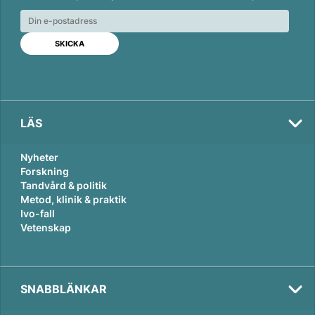
k
e
i
e
b
l
d
o
I
o
n
k
LÄS
Nyheter
Forskning
Tandvård & politik
Metod, klinik & praktik
Ivo-fall
Vetenskap
SNABBLÄNKAR