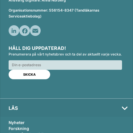
Ansvarig utgivare: Anna Norberg
Organisationsnummer: 556154-8347 (Tandläkarnas
Serviceaktiebolag)
L
F
E
i
a
m
HÅLL DIG UPPDATERAD!
n
c
a
Prenumerera på vårt nyhetsbrev och ta del av aktuellt varje vecka.
k
e
i
e
b
l
d
o
I
o
n
k
LÄS
Nyheter
Forskning