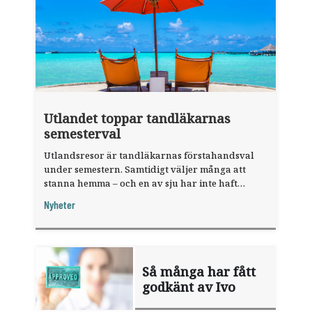
Utlandet toppar tandläkarnas
semesterval
Utlandsresor är tandläkarnas förstahandsval
under semestern. Samtidigt väljer många att
stanna hemma – och en av sju har inte haft
någon sommarledighet alls, enligt "månadens
Nyheter
fråga".
Så många har fått
godkänt av Ivo